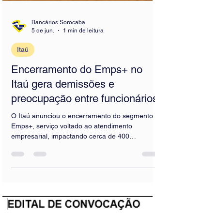
Bancários Sorocaba
5 de jun.
1 min de leitura
Itaú
Encerramento do Emps+ no
Itaú gera demissões e
preocupação entre funcionários
O Itaú anunciou o encerramento do segmento
Emps+, serviço voltado ao atendimento
empresarial, impactando cerca de 400
trabalhadores em todo o país. Segundo
informações das entidades sindicais,
aproximadamente 350 funcionários foram
desligados, enquanto cerca de 50 serão