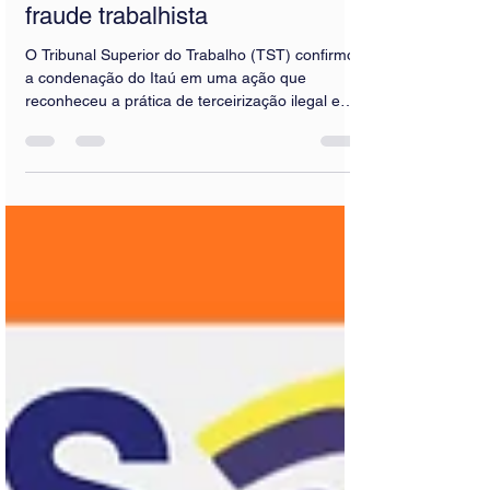
do Itaú por terceirização ilegal e
fraude trabalhista
O Tribunal Superior do Trabalho (TST) confirmou
a condenação do Itaú em uma ação que
reconheceu a prática de terceirização ilegal e
fraude trabalhista envolvendo trabalhadores que
atuavam em atividades essenciais do banco em
diversas regiões do país. A decisão teve
desfecho definitivo na última segunda-feira (15),
quando o ministro Ives Gandra Martins Filho
negou recurso apresentado pela instituição
financeira e declarou o trânsito em julgado do
processo, encerrando a possibi