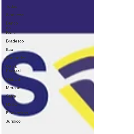
Todas
Sindnews
Banco
do
Brasil
Bradesco
Itaú
Santander
Caixa
Federal
Citibank
Mercantil
Safra
HSBC
Financeiras
Jurídico