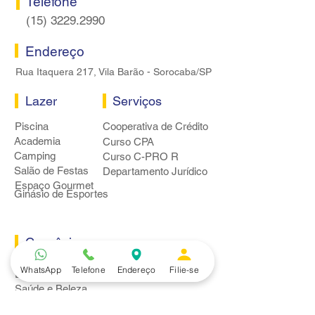
Telefone
(15) 3229.2990
Endereço
Rua Itaquera 217, Vila Barão - Sorocaba/SP
Lazer
Serviços
Piscina
Cooperativa de Crédito
Academia
Curso CPA
Camping
Curso C-PRO R
Salão de Festas
Departamento Jurídico
Espaço Gourmet
Ginásio de Esportes
Convênios
Casa e Acabamento
WhatsApp
Telefone
Endereço
Filie-se
Educação e Idioma
Saúde e Beleza
Serviços e Produtos