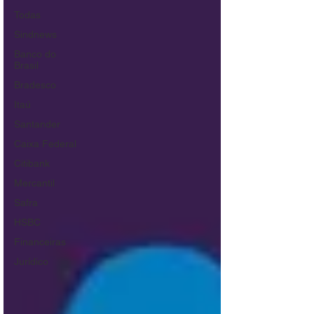
Todas
Sindnews
Banco do
Brasil
Bradesco
Itaú
Santander
Caixa Federal
Citibank
Mercantil
Safra
HSBC
Financeiras
Jurídico