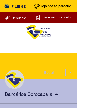
Seja nosso parceiro
FILIE-SE
Envie seu currículo
Denuncie
Mais ações
Seguir
Editor
Administrador
Bancários Sorocaba