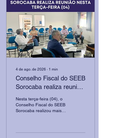
sem tratar de reajuste
salarial, aumento real,
Participação nos Lucros e
Resultados (PLR),
benefícios ou piso salarial.
A CONTEC contestou os
cálculos apresentados
pelos bancos,
classificando-os...
4 de ago. de 2026
∙
1
min
Conselho Fiscal do SEEB
Sorocaba realiza reunião
nesta terça-feira (04)
Nesta terça-feira (04), o
Conselho Fiscal do SEEB
Sorocaba realizou mais
uma reunião de trabalho
para analisar as contas e
acompanhar a gestão
financeira da entidade. A