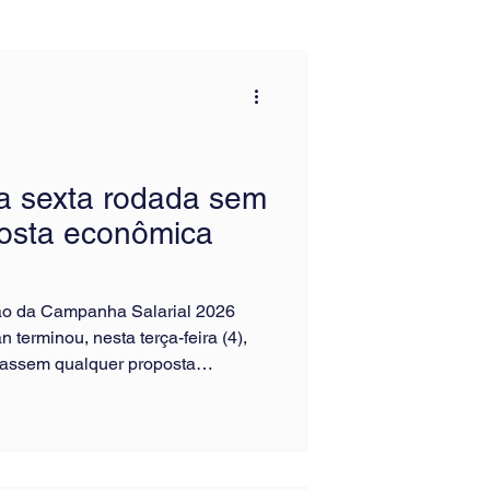
a sexta rodada sem
posta econômica
ão da Campanha Salarial 2026
erminou, nesta terça-feira (4),
assem qualquer proposta
 mais de nove horas de reunião, a
tar estimativas de custos das
 reajuste salarial, aumento real,
esultados (PLR), benefícios ou