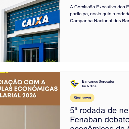
A Comissão Executiva dos 
participa, nesta quinta roda
Campanha Nacional dos Ban
reunião com representantes
importantes para a categori
Mérito, remuneração variáv
metas, ascensão profissiona
Caixa. A representação dos
garantam valorização profiss
Bancários Sorocaba
há 6 dias
Sindnews
5ª rodada de n
Fenaban debate
econômicas da 