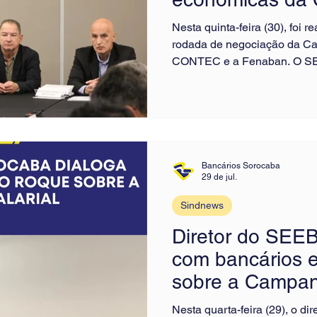
2026
Nesta quinta-feira (30), foi r
rodada de negociação da Ca
CONTEC e a Fenaban. O SE
representado pelo president
acompanhou as discussões e
categoria bancária. A mesa 
econômicas da pauta de reivi
salarial, Participação nos L
categoria, vales alimentação 
Bancários Sorocaba
29 de jul.
Sindnews
Diretor do SEE
com bancários
sobre a Campan
Nesta quarta-feira (29), o di