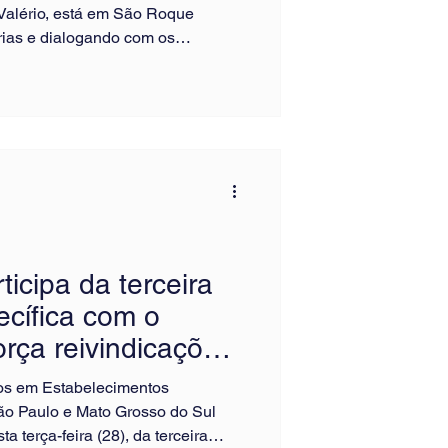
Valério, está em São Roque
rias e dialogando com os
mento da Campanha Salarial 2026.
te leva informações atualizadas
ece dúvidas e reforça a
e da mobilização da categoria
lorização, melhores condições de
icipa da terceira
cífica com o
orça reivindicações
condições de
s em Estabelecimentos
ão Paulo e Mato Grosso do Sul
a terça-feira (28), da terceira