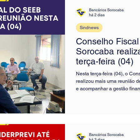
piso salarial. A CONTEC con
pelos bancos, cl
Bancários Sorocaba
há 2 dias
Sindnews
Conselho Fisca
Sorocaba realiz
terça-feira (04)
Nesta terça-feira (04), o C
realizou mais uma reunião de
e acompanhar a gestão financ
conduzida pelo diretor financ
com a presença dos demais 
Fiscal. O encontro reforçou
transparência, a responsabi
recursos em benefício da cat
Bancários Sorocaba
há 3 dias