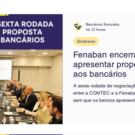
Bancários Sorocaba
há 12 horas
Sindnews
Fenaban encerr
apresentar pro
aos bancários
A sexta rodada de negociaç
entre a CONTEC e a Fenaban t
sem que os bancos apresent
econômica à categoria. Após
Fenaban limitou-se a apresen
reivindicações, sem tratar de
Participação nos Lucros e R