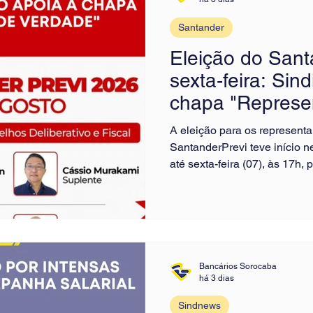
Santander
Eleição do Sant
sexta-feira: Sin
chapa "Represe
Verdade"
A eleição para os representa
SantanderPrevi teve início n
até sexta-feira (07), às 17h, 
participantes escolherão seu
Conselhos Deliberativo e Fis
uma importante conquista pas
também serão eleitos os sup
ampliando a representativida
do trabalho de fis
Bancários Sorocaba
há 3 dias
Sindnews