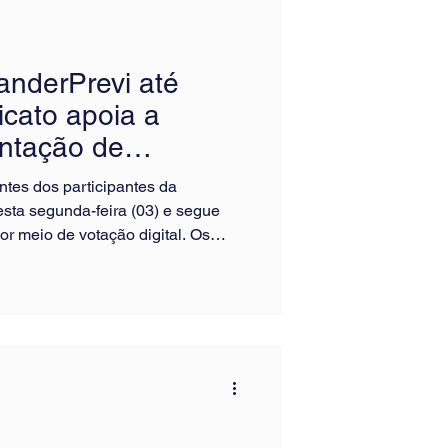
anderPrevi até
dicato apoia a
ntação de
ntes dos participantes da
esta segunda-feira (03) e segue
por meio de votação digital. Os
s representantes para os
cal da entidade. Nesta edição,
sa a valer: pela primeira vez,
lentes dos dois conselhos,
de e fortalecendo a continuidade