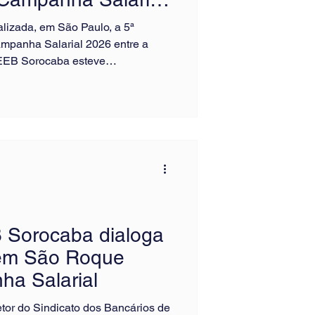
ealizada, em São Paulo, a 5ª
mpanha Salarial 2026 entre a
EB Sorocaba esteve
e Ricardo dos Santos Filho, que
m defesa dos interesses da
teve como foco as cláusulas
ndicações, incluindo reajuste
ucros e Resultados (PLR), piso da
e refei
B Sorocaba dialoga
 em São Roque
ha Salarial
retor do Sindicato dos Bancários de