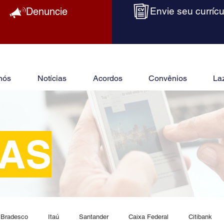
Denuncie
Envie seu currícu
nós
Notícias
Acordos
Convênios
La
IAS
Bradesco
Itaú
Santander
Caixa Federal
Citibank