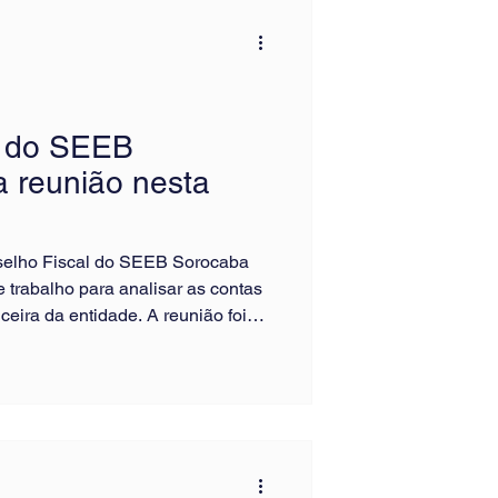
testou os cálculos apresentados
l do SEEB
a reunião nesta
onselho Fiscal do SEEB Sorocaba
 trabalho para analisar as contas
eira da entidade. A reunião foi
eiro, Marcelo Silva Teles, e contou
diretores que integram o Conselho
 o compromisso do Sindicato com a
lidade e a boa administração dos
egoria bancária.