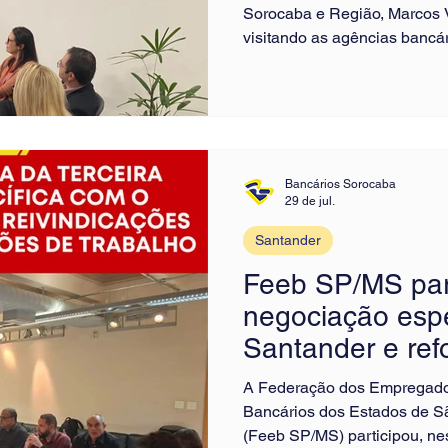
Sorocaba e Região, Marcos 
visitando as agências bancá
trabalhadores sobre o anda
Durante as visitas, o dirigen
sobre as negociações, esclar
importância da participação 
para fortalecer a luta por va
trabalho e a conqu
Bancários Sorocaba
29 de jul.
Santander
Feeb SP/MS part
negociação espe
Santander e ref
sobre saúde e 
A Federação dos Empregado
trabalho
Bancários dos Estados de S
(Feeb SP/MS) participou, nest