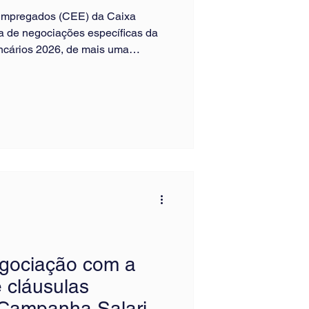
Empregados (CEE) da Caixa
da de negociações específicas da
cários 2026, de mais uma
 do banco. Estão em pauta temas
a, como PLR Social, Promoção por
el, programas de desempenho,
l, seleções internas e Saúde
 trabalhadores busca avanços que
io
egociação com a
 cláusulas
Campanha Salarial