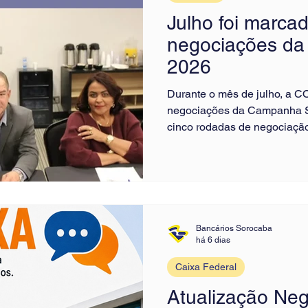
Julho foi marca
negociações da
2026
Durante o mês de julho, a C
negociações da Campanha S
cinco rodadas de negociação
emprego, condições de trabal
valorização da categoria. 
presidente Ricardo dos Santo
todas as rodadas de negoci
discussões e reforçando a de
bancária. Entre os principa
Bancários Sorocaba
há 6 dias
Caixa Federal
Atualização Ne