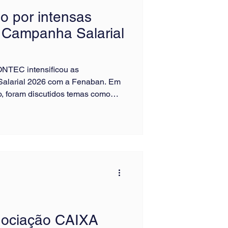
do por intensas
 Campanha Salarial
ONTEC intensificou as
alarial 2026 com a Fenaban. Em
, foram discutidos temas como
ho, saúde, direitos, tecnologia e
Representando o SEEB Sorocaba, o
s Filho participou ativamente de
ação, acompanhando as
fesa dos interesses da categoria
gociação CAIXA