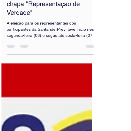
sexta-feira: Sindicato apoia a
chapa "Representação de
Verdade"
A eleição para os representantes dos
participantes da SantanderPrevi teve início nesta
segunda-feira (03) e segue até sexta-feira (07),
às 17h, por meio de votação digital. Os
participantes escolherão seus representantes
para os Conselhos Deliberativo e Fiscal da
entidade. Nesta edição, uma importante
conquista passa a valer: pela primeira vez,
também serão eleitos os suplentes dos dois
conselhos, ampliando a representatividade e
fortalecendo a continuidade do trabalho de fis