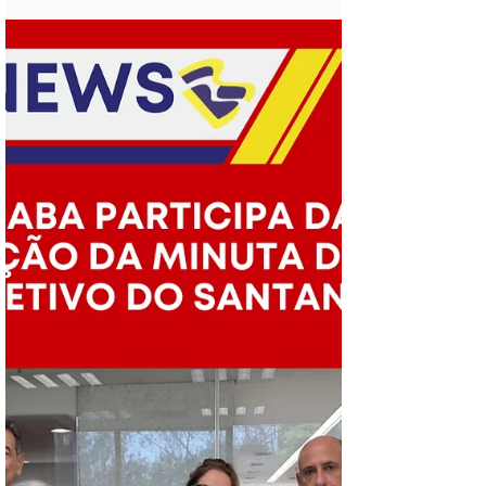
participou, nesta terça-feira (28), da terceira
rodada de negociação da pauta específica do
Santander, realizada em São Paulo. A
Federação foi representada por Letícia
Françoso, dirigente do Sindicato dos Bancários
de Piracicaba e Região e integrante da
Comissão de Organização dos Empregados
(COE) do Santander. A reunião teve como foco
temas relacionados à saúde