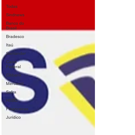
Todas
Sindnews
Banco do
Brasil
Bradesco
Itaú
Santander
Caixa
Federal
Citibank
Mercantil
Safra
HSBC
Financeiras
Jurídico