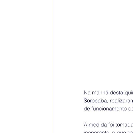
Na manhã desta quint
Sorocaba, realizaram
de funcionamento do
A medida foi tomada
inoperante, o que e