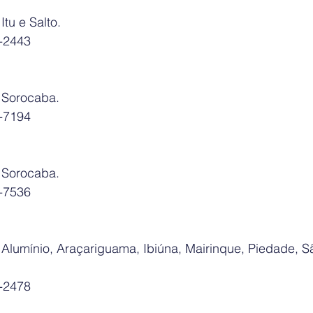
tu e Salto.
1-2443
 Sorocaba.
3-7194
 Sorocaba.
8-7536
Alumínio, Araçariguama, Ibiúna, Mairinque, Piedade, S
5-2478