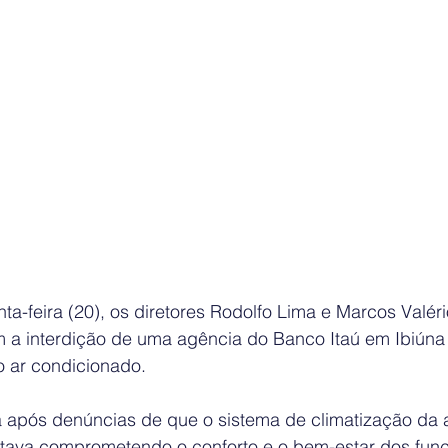
a-feira (20), os diretores Rodolfo Lima e Marcos Valér
 a interdição de uma agência do Banco Itaú em Ibiúna d
 ar condicionado.
 após denúncias de que o sistema de climatização da 
stava comprometendo o conforto e o bem-estar dos funci