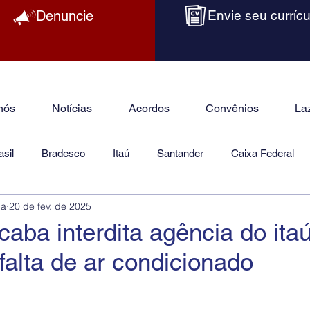
Denuncie
Envie seu currícu
nós
Notícias
Acordos
Convênios
La
sil
Bradesco
Itaú
Santander
Caixa Federal
ba
20 de fev. de 2025
as
Jurídico
aba interdita agência do ita
 falta de ar condicionado