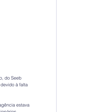
io, do Seeb 
evido à falta 
agência estava 
onários, 