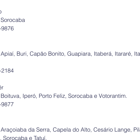
o
 Sorocaba
2-9876
piaí, Buri, Capão Bonito, Guapiara, Itaberá, Itararé, It
9-2184
ér
oituva, Iperó, Porto Feliz, Sorocaba e Votorantim.
2-9877
raçoiaba da Serra, Capela do Alto, Cesário Lange, Pila
, Sorocaba e Tatuí.