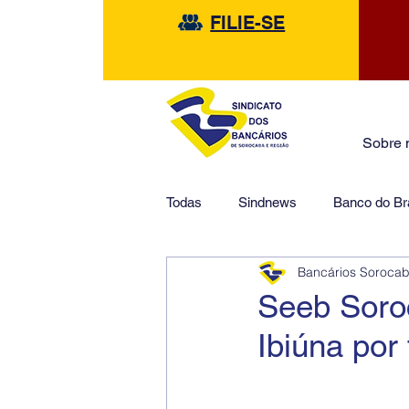
FILIE-SE
Sobre 
Todas
Sindnews
Banco do Bra
Bancários Soroca
Safra
HSBC
Financeir
Seeb Soroc
Ibiúna por