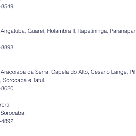
0-8549
Angatuba, Guareí, Holambra ll, Itapetininga, Paranapa
7-8898
raçoiaba da Serra, Capela do Alto, Cesário Lange, Pila
, Sorocaba e Tatuí.
0-8620
rera
 Sorocaba.
1-4892