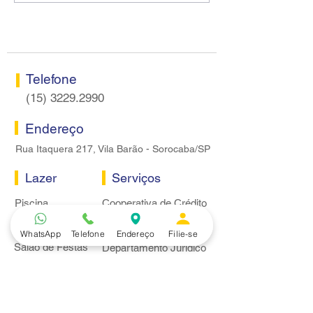
Centro do Santander em
proposta econôm
Sorocaba
bancários
Telefone
(15) 3229.2990
Endereço
Rua Itaquera 217, Vila Barão - Sorocaba/SP
Lazer
Serviços
Piscina
Cooperativa de Crédito
Academia
Curso CPA
Camping
Curso C-PRO R
WhatsApp
Telefone
Endereço
Filie-se
Salão de Festas
Departamento Jurídico
Espaço Gourmet
Ginásio de Esportes