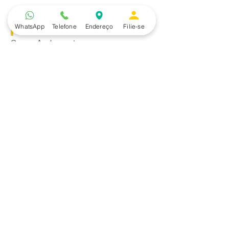
WhatsApp
Telefone
Endereço
Filie-se
Convênios
Casa e Acabamento
Educação e Idioma
Saúde e Beleza
Serviços e Produtos
Turismo e Lazer
Vestuário
Bancos
Alfa
Banco do Brasil
Bradesco
Caixa Ecônomica Federal
Daycoval
Itaú
Mercantil do Brasil
Safra
Santander