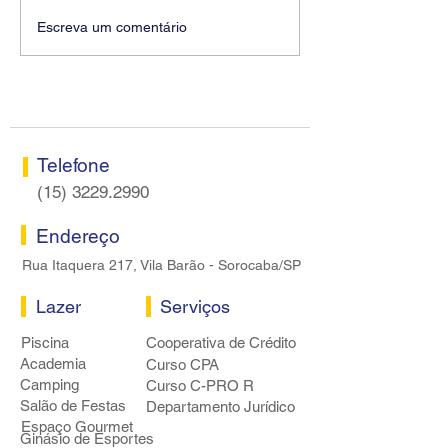
Diretores do SEEB
Fenaban encerra
Escreva um comentário
Sorocaba visitam agência
rodada sem apre
Centro do Santander em
proposta econôm
Sorocaba
bancários
Telefone
(15) 3229.2990
Endereço
Rua Itaquera 217, Vila Barão - Sorocaba/SP
Lazer
Serviços
Piscina
Cooperativa de Crédito
Academia
Curso CPA
Camping
Curso C-PRO R
Salão de Festas
Departamento Jurídico
Espaço Gourmet
Ginásio de Esportes