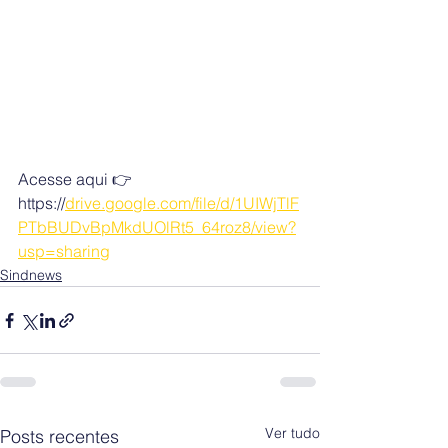
Acesse aqui 👉
https://
drive.google.com/file/d/1UIWjTlF
PTbBUDvBpMkdUOlRt5_64roz8/view?
usp=sharing
Sindnews
Ver tudo
Posts recentes