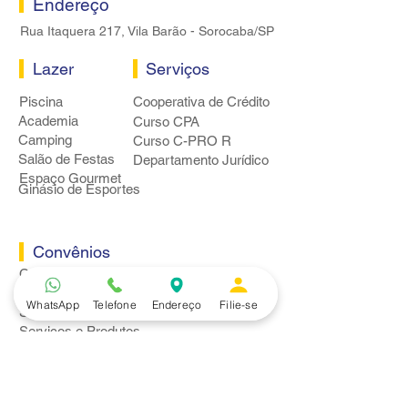
Endereço
Rua Itaquera 217, Vila Barão - Sorocaba/SP
Lazer
Serviços
Piscina
Cooperativa de Crédito
Academia
Curso CPA
Camping
Curso C-PRO R
Salão de Festas
Departamento Jurídico
Espaço Gourmet
Ginásio de Esportes
Convênios
Casa e Acabamento
Educação e Idioma
WhatsApp
Telefone
Endereço
Filie-se
Saúde e Beleza
Serviços e Produtos
Turismo e Lazer
Vestuário
Bancos