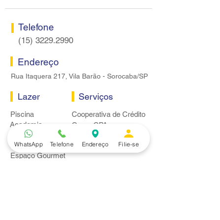
Telefone
(15) 3229.2990
Endereço
Rua Itaquera 217, Vila Barão - Sorocaba/SP
Lazer
Serviços
Piscina
Cooperativa de Crédito
Academia
Curso CPA
Camping
Curso C-PRO R
WhatsApp
Telefone
Endereço
Filie-se
Salão de Festas
Departamento Jurídico
Espaço Gourmet
Ginásio de Esportes
Convênios
Casa e Acabamento
Educação e Idioma