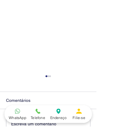
Comentários
WhatsApp
Telefone
Endereço
Filie-se
Diretores do SEEB
Fenaban encerra
Escreva um comentário
Sorocaba visitam agência
rodada sem apre