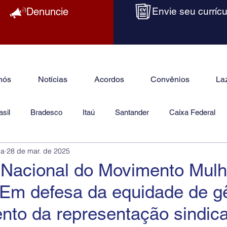
Denuncie
Envie seu currícu
nós
Notícias
Acordos
Convênios
La
sil
Bradesco
Itaú
Santander
Caixa Federal
ba
28 de mar. de 2025
as
Jurídico
 Nacional do Movimento Mulh
m defesa da equidade de g
ento da representação sindica