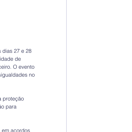
dias 27 e 28 
idade de 
ceiro. O evento 
sigualdades no 
a proteção 
ão para 
s em acordos 