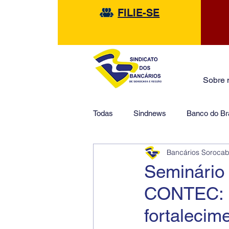
FILIE-SE
Sobre 
Todas
Sindnews
Banco do Bra
Bancários Soroca
Safra
HSBC
Financeir
Seminário
CONTEC: E
fortalecim