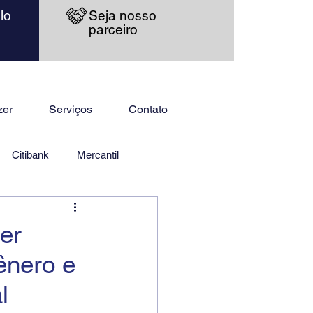
lo
Seja nosso
parceiro
zer
Serviços
Contato
Citibank
Mercantil
er
ênero e
l