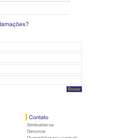
da sem apresentar
osta econômica aos
ários
clamações?
Enviar
Contato
Sindicalize-se
Denuncie
Disponibilize seu currículo