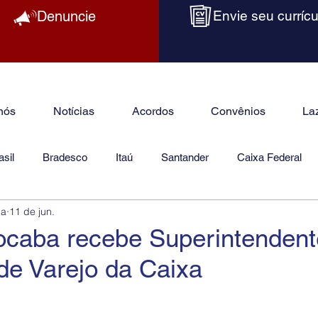
Denuncie
Envie seu currícu
nós
Notícias
Acordos
Convênios
La
sil
Bradesco
Itaú
Santander
Caixa Federal
ba
11 de jun.
as
Jurídico
caba recebe Superintendent
de Varejo da Caixa