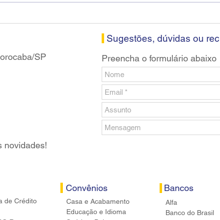
visitam agência Centro do
roda
Santander em Sorocaba
prop
banc
Sugestões, dúvidas ou re
 Sorocaba/SP
Preencha o formulário abaixo
s novidades!
Convênios
Bancos
a de Crédito
Casa e Acabamento
Alfa
Educação e Idioma
Banco do Brasil