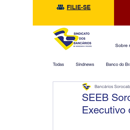
FILIE-SE
Sobre 
Todas
Sindnews
Banco do Bra
Bancários Soroca
Safra
HSBC
Financeir
SEEB Soro
Executivo 