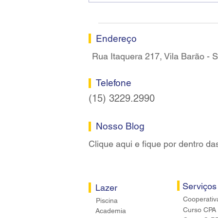
assume a presidência do
Sindicato dos Bancários de
Sorocaba
Endereço
Rua Itaquera 217, Vila Barão -
Telefone
(15) 3229.2990
Nosso Blog
Clique aqui e fique por dentro da
Serviços
Lazer
Cooperativ
Piscina
Curso CPA
Academia