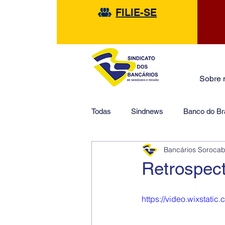
FILIE-SE
Sobre 
Todas
Sindnews
Banco do Bra
Bancários Soroca
Safra
HSBC
Financeir
Retrospec
https://video.wixsta