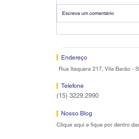
Escreva um comentário
Ricardo dos Santos Filho
assume a presidência do
Sindicato dos Bancários de
Sorocaba
Endereço
Rua Itaquera 217, Vila Barão -
Telefone
(15) 3229.2990
Nosso Blog
Clique aqui e fique por dentro da