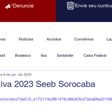
Denuncie
Envie seu currícu
nós
Notícias
Acordos
Convênios
La
sil
Bradesco
Itaú
Santander
Caixa Federal
ba
9 de jan. de 2024
as
Jurídico
tiva 2023 Seeb Sorocaba
tic.com/video/7da515_e170174e3f81478c96b82bd7abe6fee0/108