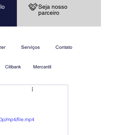
lo
Seja nosso
parceiro
zer
Serviços
Contato
Citibank
Mercantil
0p/mp4/file.mp4