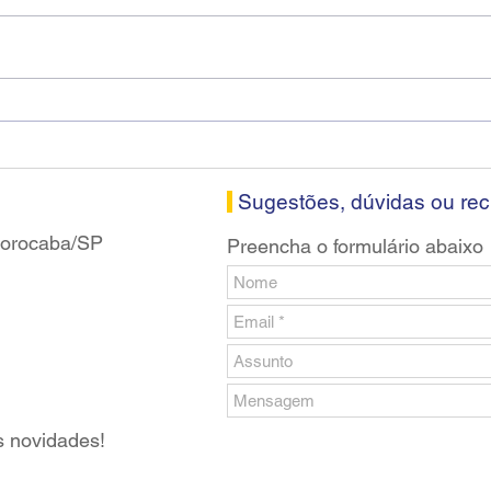
Diretores do SEEB Sorocaba
Fena
visitam agência Centro do
roda
Santander em Sorocaba
prop
banc
Sugestões, dúvidas ou re
 Sorocaba/SP
Preencha o formulário abaixo
s novidades!