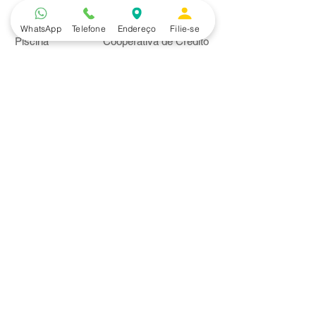
Lazer
Serviços
WhatsApp
Telefone
Endereço
Filie-se
Piscina
Cooperativa de Crédito
Academia
Curso CPA
Camping
Curso C-PRO R
Salão de Festas
Departamento Jurídico
Espaço Gourmet
Ginásio de Esportes
Convênios
Casa e Acabamento
Educação e Idioma
Saúde e Beleza
Serviços e Produtos
Turismo e Lazer
Vestuário
Bancos
Alfa
Banco do Brasil