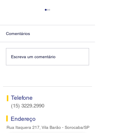
Comentários
Diretores do SEEB
Fenaban encerra
Escreva um comentário
Sorocaba visitam agência
rodada sem apre
Centro do Santander em
proposta econôm
Sorocaba
bancários
Telefone
(15) 3229.2990
Endereço
Rua Itaquera 217, Vila Barão - Sorocaba/SP