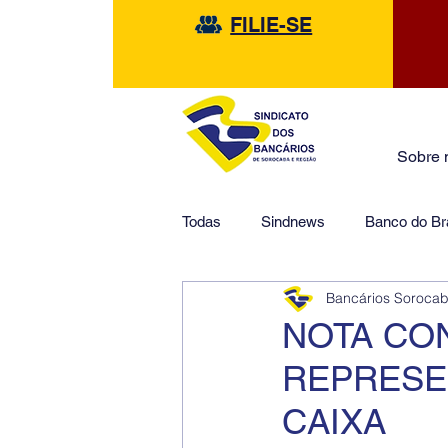
FILIE-SE
Sobre 
Todas
Sindnews
Banco do Bra
Bancários Soroca
Safra
HSBC
Financeir
NOTA CO
REPRESE
CAIXA