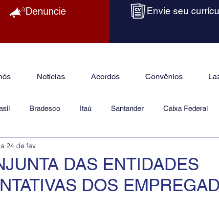
Denuncie
Envie seu currícu
nós
Notícias
Acordos
Convênios
La
sil
Bradesco
Itaú
Santander
Caixa Federal
ba
24 de fev.
as
Jurídico
NJUNTA DAS ENTIDADES
NTATIVAS DOS EMPREGAD