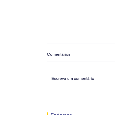
Comentários
Escreva um comentário
Ricardo dos Santos Filho
assume a presidência do
Sindicato dos Bancários de
Sorocaba
Endereço