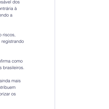
sável dos 
trária à 
endo a 
 riscos, 
 registrando 
nfirma como 
brasileiros.
ainda mais 
ntribuem 
rizar os 