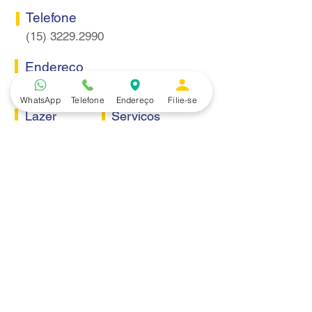
Telefone
(15) 3229.2990
Endereço
Rua Itaquera 217, Vila Barão - Sorocaba/SP
WhatsApp
Telefone
Endereço
Filie-se
Lazer
Serviços
Piscina
Cooperativa de Crédito
Academia
Curso CPA
Camping
Curso C-PRO R
Salão de Festas
Departamento Jurídico
Espaço Gourmet
Ginásio de Esportes
Convênios
Casa e Acabamento
Educação e Idioma
Saúde e Beleza