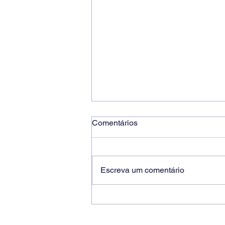
Comentários
Escreva um comentário
Ricardo dos Santos Filho
assume a presidência do
Sindicato dos Bancários de