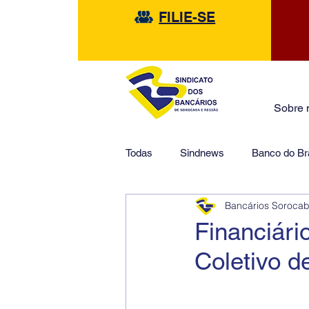
FILIE-SE
Sobre 
Todas
Sindnews
Banco do Bra
Bancários Soroca
Safra
HSBC
Financeir
Financiár
Coletivo d