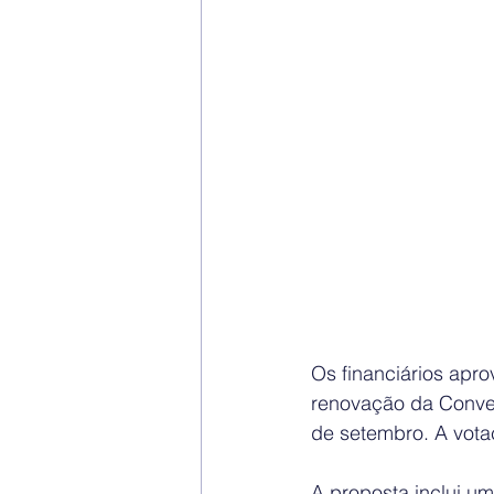
Os financiários apro
renovação da Conven
de setembro. A votaçã
A proposta inclui u