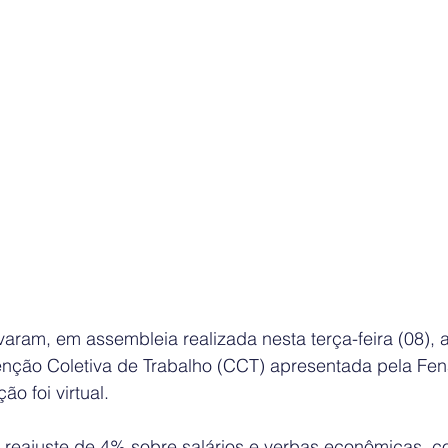
varam, em assembleia realizada nesta terça-feira (08), 
ção Coletiva de Trabalho (CCT) apresentada pela Fen
o foi virtual.
m reajuste de 4% sobre salários e verbas econômicas, c