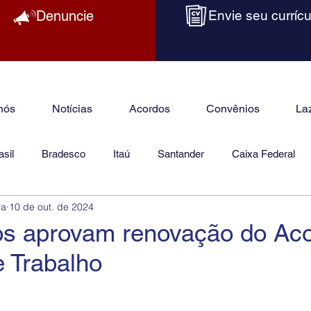
Denuncie
Envie seu currícu
nós
Notícias
Acordos
Convênios
La
sil
Bradesco
Itaú
Santander
Caixa Federal
ba
10 de out. de 2024
as
Jurídico
ios aprovam renovação do Ac
e Trabalho