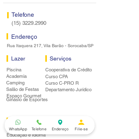
Telefone
(15) 3229.2990
Endereço
Rua Itaquera 217, Vila Barão - Sorocaba/SP
Lazer
Serviços
Piscina
Cooperativa de Crédito
Academia
Curso CPA
Camping
Curso C-PRO R
Salão de Festas
Departamento Jurídico
Espaço Gourmet
Ginásio de Esportes
Convênios
Casa e Acabamento
WhatsApp
Telefone
Endereço
Filie-se
Educação e Idioma