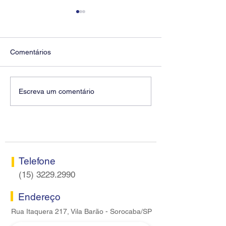
Comentários
Diretores do SEEB
Fenaban encerra
Escreva um comentário
Sorocaba visitam agência
rodada sem apre
Centro do Santander em
proposta econôm
Sorocaba
bancários
Telefone
(15) 3229.2990
Endereço
Rua Itaquera 217, Vila Barão - Sorocaba/SP