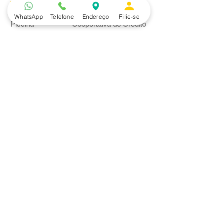
Lazer
Serviços
WhatsApp
Telefone
Endereço
Filie-se
Piscina
Cooperativa de Crédito
Academia
Curso CPA
Camping
Curso C-PRO R
Salão de Festas
Departamento Jurídico
Espaço Gourmet
Ginásio de Esportes
Convênios
Casa e Acabamento
Educação e Idioma
Saúde e Beleza
Serviços e Produtos
Turismo e Lazer
Vestuário
Bancos
Alfa
Banco do Brasil