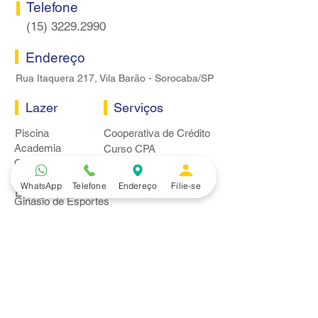
Telefone
(15) 3229.2990
Endereço
Rua Itaquera 217, Vila Barão - Sorocaba/SP
Lazer
Serviços
Piscina
Cooperativa de Crédito
Academia
Curso CPA
Camping
Curso C-PRO R
Salão de Festas
Departamento Jurídico
WhatsApp
Telefone
Endereço
Filie-se
Espaço Gourmet
Ginásio de Esportes
Convênios
Casa e Acabamento
Educação e Idioma
Saúde e Beleza
Serviços e Produtos