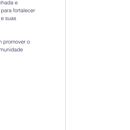
nhada e 
para fortalecer 
 e suas 
m promover o 
omunidade 