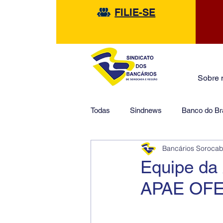
FILIE-SE
Sobre 
Todas
Sindnews
Banco do Bra
Bancários Soroca
Safra
HSBC
Financeir
Equipe da 
APAE OFE