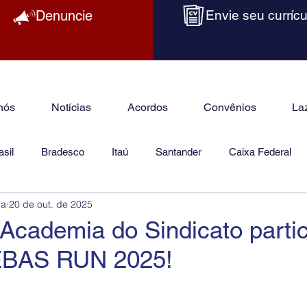
Denuncie
Envie seu currícu
nós
Notícias
Acordos
Convênios
La
sil
Bradesco
Itaú
Santander
Caixa Federal
ba
20 de out. de 2025
as
Jurídico
Academia do Sindicato parti
BAS RUN 2025!