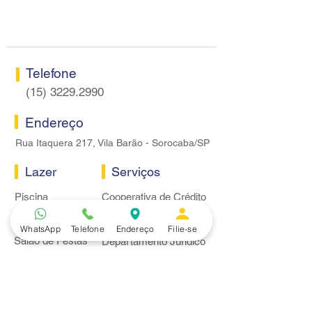
negociação específica
Encontro de Diri
Caixa
Telefone
(15) 3229.2990
Endereço
Rua Itaquera 217, Vila Barão - Sorocaba/SP
Lazer
Serviços
Piscina
Cooperativa de Crédito
Academia
Curso CPA
Camping
Curso C-PRO R
WhatsApp
Telefone
Endereço
Filie-se
Salão de Festas
Departamento Jurídico
Espaço Gourmet
Ginásio de Esportes
Convênios