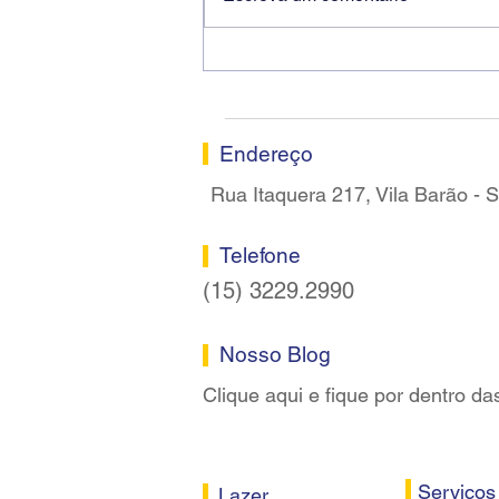
Ricardo dos Santos Filho
assume a presidência do
Sindicato dos Bancários de
Sorocaba
Endereço
Rua Itaquera 217, Vila Barão -
Telefone
(15) 3229.2990
Nosso Blog
Clique aqui e fique por dentro da
Serviços
Lazer