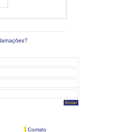
elho Fiscal do SEEB
caba realiza reunião
 terça-feira (04)
clamações?
Enviar
Contato