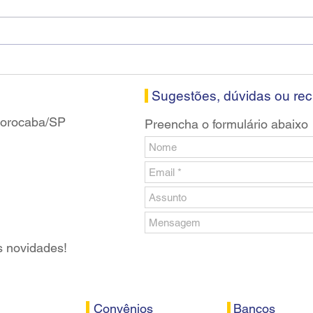
Fenaban encerra sexta
Cons
rodada sem apresentar
Soro
proposta econômica aos
nesta
bancários
Sugestões, dúvidas ou re
 Sorocaba/SP
Preencha o formulário abaixo
s novidades!
Convênios
Bancos