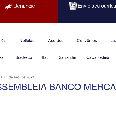
Denuncie
Envie seu currícu
nós
Notícias
Acordos
Convênios
La
sil
Bradesco
Itaú
Santander
Caixa Federal
ba
27 de set. de 2024
as
Jurídico
ASSEMBLEIA BANCO MERCA