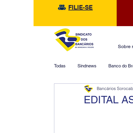
FILIE-SE
Sobre 
Todas
Sindnews
Banco do Bra
Bancários Soroca
Safra
HSBC
Financeir
EDITAL 