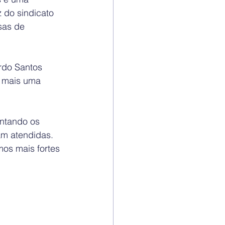
 do sindicato 
sas de 
rdo Santos 
s mais uma 
entando os 
am atendidas.
os mais fortes 