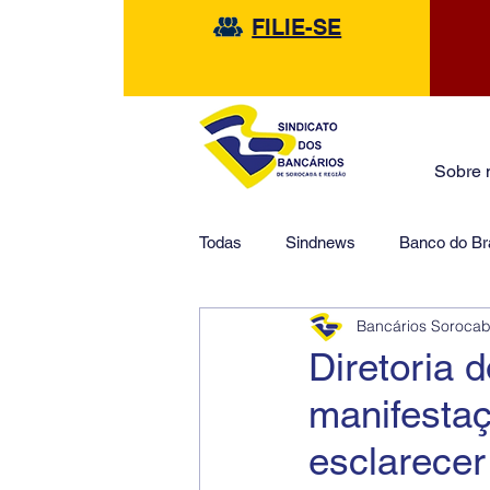
FILIE-SE
Sobre 
Todas
Sindnews
Banco do Bra
Bancários Soroca
Safra
HSBC
Financeir
Diretoria 
manifestaç
esclarece