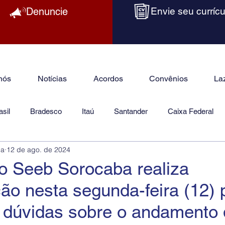
Denuncie
Envie seu currícu
nós
Notícias
Acordos
Convênios
La
sil
Bradesco
Itaú
Santander
Caixa Federal
ba
12 de ago. de 2024
as
Jurídico
do Seeb Sorocaba realiza
ão nesta segunda-feira (12) 
r dúvidas sobre o andamento