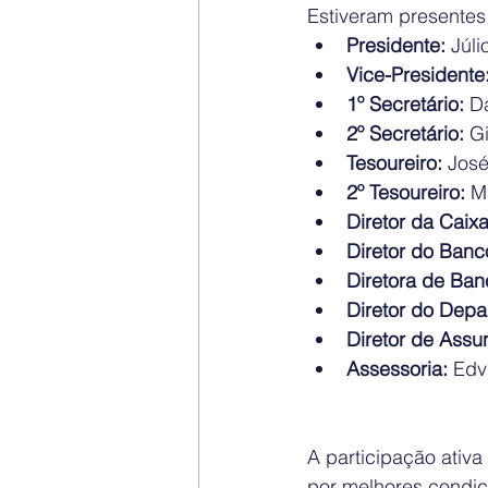
Estiveram presentes
Presidente:
 Júl
Vice-Presidente
1º Secretário:
 D
2º Secretário:
 G
Tesoureiro:
 Jos
2º Tesoureiro:
 M
Diretor da Caixa
Diretor do Banco
Diretora de Ban
Diretor do Depa
Diretor de Assun
Assessoria: 
Edv
A participação ativa
por melhores condiç