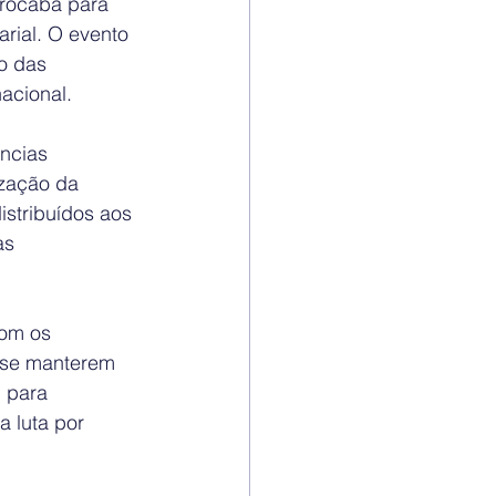
rocaba para 
rial. O evento 
o das 
acional.
ncias 
ização da 
istribuídos aos 
as 
com os 
 se manterem 
 para 
 luta por 