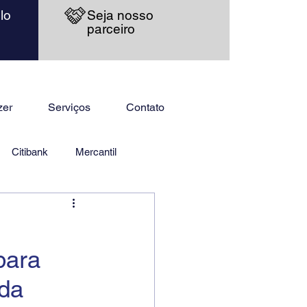
lo
Seja nosso
parceiro
zer
Serviços
Contato
Citibank
Mercantil
para
 da