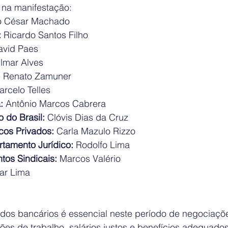
 na manifestação:
io César Machado
:
 Ricardo Santos Filho
avid Paes
ilmar Alves
é Renato Zamuner
arcelo Telles
:
 Antônio Marcos Cabrera
 do Brasil:
 Clóvis Dias da Cruz
cos Privados:
 Carla Mazulo Rizzo
rtamento Jurídico:
 Rodolfo Lima
tos Sindicais:
 Marcos Valério
ar Lima
 dos bancários é essencial neste período de negociações
ões de trabalho, salários justos e benefícios adequado