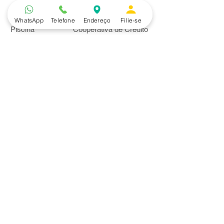
Lazer
Serviços
WhatsApp
Telefone
Endereço
Filie-se
Piscina
Cooperativa de Crédito
Academia
Curso CPA
Camping
Curso C-PRO R
Salão de Festas
Departamento Jurídico
Espaço Gourmet
Ginásio de Esportes
Convênios
Casa e Acabamento
Educação e Idioma
Saúde e Beleza
Serviços e Produtos
Turismo e Lazer
Vestuário
Bancos
Alfa
Banco do Brasil