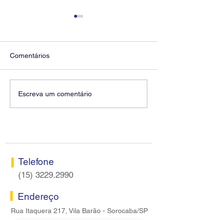
Comentários
Diretores do SEEB
Fenaban encerra
Escreva um comentário
Sorocaba visitam agência
rodada sem apre
Centro do Santander em
proposta econôm
Sorocaba
bancários
Telefone
(15) 3229.2990
Endereço
Rua Itaquera 217, Vila Barão - Sorocaba/SP