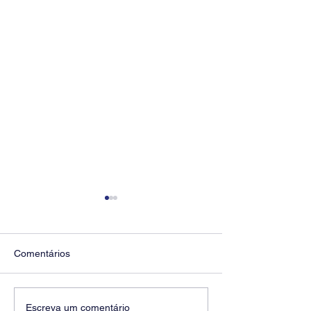
Comentários
Diretores do SEEB
Fenaban encerra
Escreva um comentário