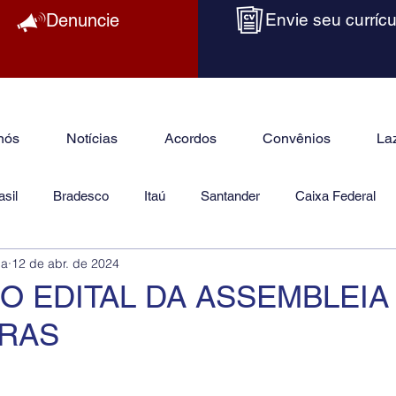
Denuncie
Envie seu currícu
nós
Notícias
Acordos
Convênios
La
sil
Bradesco
Itaú
Santander
Caixa Federal
ba
12 de abr. de 2024
as
Jurídico
O EDITAL DA ASSEMBLEIA
IRAS