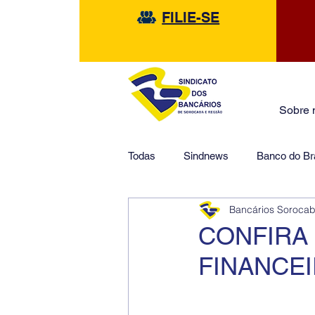
FILIE-SE
Sobre 
Todas
Sindnews
Banco do Bra
Bancários Soroca
Safra
HSBC
Financeir
CONFIRA 
FINANCE