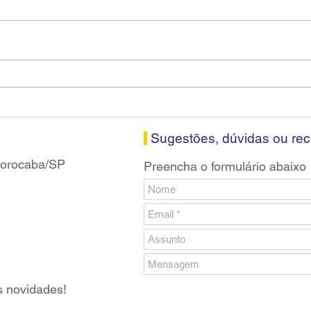
Diretores do SEEB Sorocaba
Fena
visitam agência Centro do
roda
Santander em Sorocaba
prop
banc
Sugestões, dúvidas ou re
 Sorocaba/SP
Preencha o formulário abaixo
s novidades!