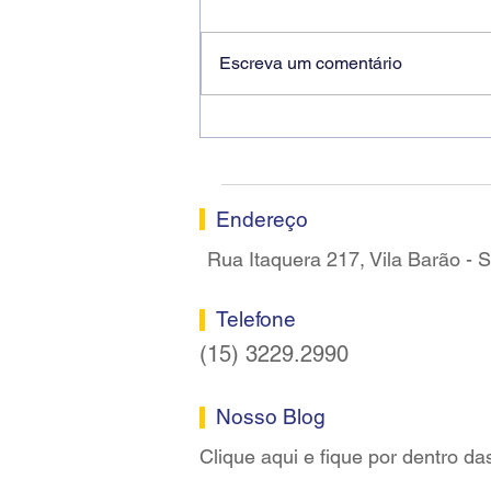
Escreva um comentário
Ricardo dos Santos Filho
assume a presidência do
Sindicato dos Bancários de
Sorocaba
Endereço
Rua Itaquera 217, Vila Barão -
Telefone
(15) 3229.2990
Nosso Blog
Clique aqui e fique por dentro da