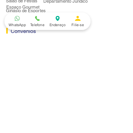
Salão de Festas
Departamento Jurídico
Espaço Gourmet
Ginásio de Esportes
WhatsApp
Telefone
Endereço
Filie-se
Convênios
Casa e Acabamento
Educação e Idioma
Saúde e Beleza
Serviços e Produtos
Turismo e Lazer
Vestuário
Bancos
Alfa
Banco do Brasil
Bradesco
Caixa Ecônomica Federal
Daycoval
Itaú
Mercantil do Brasil