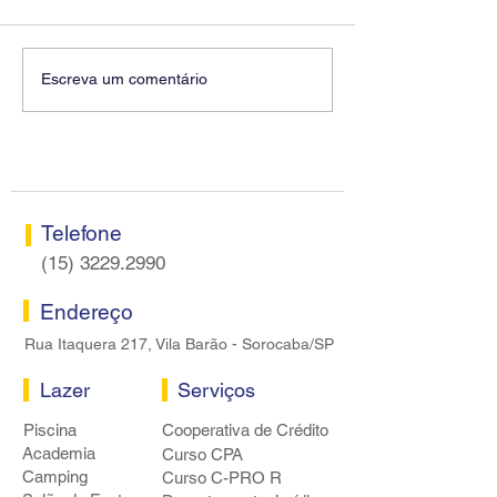
Diretores do SEEB
Fenaban encerra
Escreva um comentário
Sorocaba visitam agência
rodada sem apre
Centro do Santander em
proposta econôm
Sorocaba
bancários
Telefone
(15) 3229.2990
Endereço
Rua Itaquera 217, Vila Barão - Sorocaba/SP
Lazer
Serviços
Piscina
Cooperativa de Crédito
Academia
Curso CPA
Camping
Curso C-PRO R