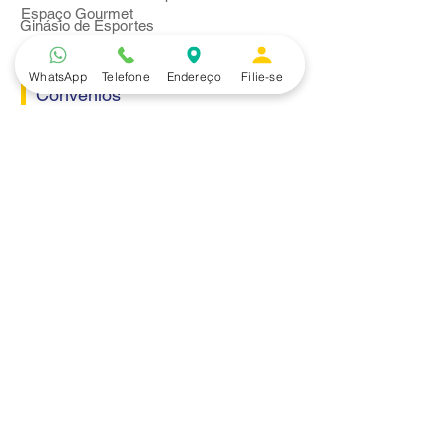
Espaço Gourmet
Ginásio de Esportes
WhatsApp
Telefone
Endereço
Filie-se
Convênios
Casa e Acabamento
Educação e Idioma
Saúde e Beleza
Serviços e Produtos
Turismo e Lazer
Vestuário
Bancos
Alfa
Banco do Brasil
Bradesco
Caixa Ecônomica Federal
Daycoval
Itaú
Mercantil do Brasil
Safra