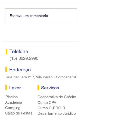
Diretores do SEEB
Fenaban encerra
Escreva um comentário
Sorocaba visitam agência
rodada sem apre
Centro do Santander em
proposta econôm
Sorocaba
bancários
Telefone
(15) 3229.2990
Endereço
Rua Itaquera 217, Vila Barão - Sorocaba/SP
Lazer
Serviços
Piscina
Cooperativa de Crédito
Academia
Curso CPA
Camping
Curso C-PRO R
Salão de Festas
Departamento Jurídico