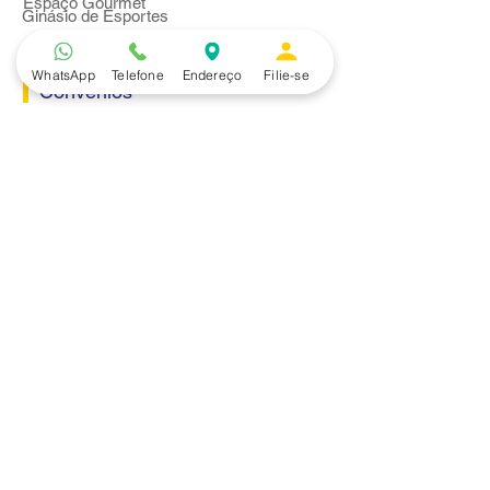
Espaço Gourmet
Ginásio de Esportes
WhatsApp
Telefone
Endereço
Filie-se
Convênios
Casa e Acabamento
Educação e Idioma
Saúde e Beleza
Serviços e Produtos
Turismo e Lazer
Vestuário
Bancos
Alfa
Banco do Brasil
Bradesco
Caixa Ecônomica Federal
Daycoval
Itaú
Mercantil do Brasil
Safra