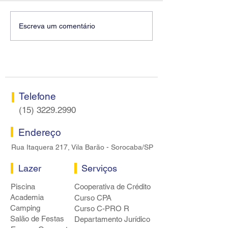
Diretores do SEEB
Fenaban encerra
Escreva um comentário
Sorocaba visitam agência
rodada sem apre
Centro do Santander em
proposta econôm
Sorocaba
bancários
Telefone
(15) 3229.2990
Endereço
Rua Itaquera 217, Vila Barão - Sorocaba/SP
Lazer
Serviços
Piscina
Cooperativa de Crédito
Academia
Curso CPA
Camping
Curso C-PRO R
Salão de Festas
Departamento Jurídico