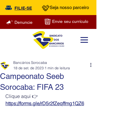
Seja nosso parceiro
FILIE-SE
Envie seu currículo
Denuncie
Bancários Sorocaba
18 de set. de 2023
1 min de leitura
Campeonato Seeb
Sorocaba: FIFA 23
Clique aqui 👉 
https://forms.gle/rD5r2fZeqffmg1QZ6