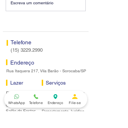
Diretores do SEEB
Fenaban encerra
Escreva um comentário
Sorocaba visitam agência
rodada sem apre
Centro do Santander em
proposta econôm
Sorocaba
bancários
Telefone
(15) 3229.2990
Endereço
Rua Itaquera 217, Vila Barão - Sorocaba/SP
Lazer
Serviços
Piscina
Cooperativa de Crédito
Academia
Curso CPA
WhatsApp
Telefone
Endereço
Filie-se
Camping
Curso C-PRO R
Salão de Festas
Departamento Jurídico
Espaço Gourmet
Ginásio de Esportes