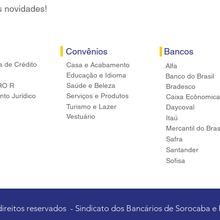
s novidades!
Convênios
Bancos
a de Crédito
Casa e Acabamento
Alfa
Educação e Idioma
Banco do Brasil
RO R
Saúde e Beleza
Bradesco
to Jurídico
Serviços e Produtos
Caixa Ecônomica
Turismo e Lazer
Daycoval
Vestuário
Itaú
Mercantil do Bras
Safra
Santander
Sofisa
direitos reservados - Sindicato dos Bancários de Sorocaba e