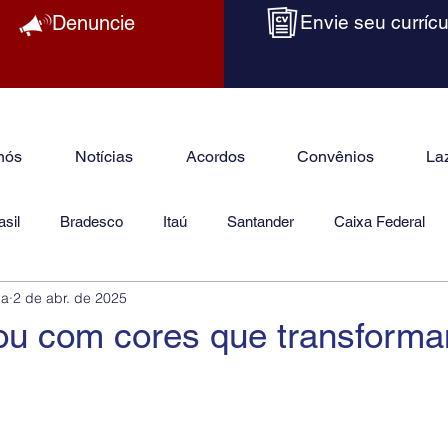
Denuncie
Envie seu currícu
nós
Notícias
Acordos
Convênios
La
sil
Bradesco
Itaú
Santander
Caixa Federal
ba
2 de abr. de 2025
as
Jurídico
ou com cores que transforma