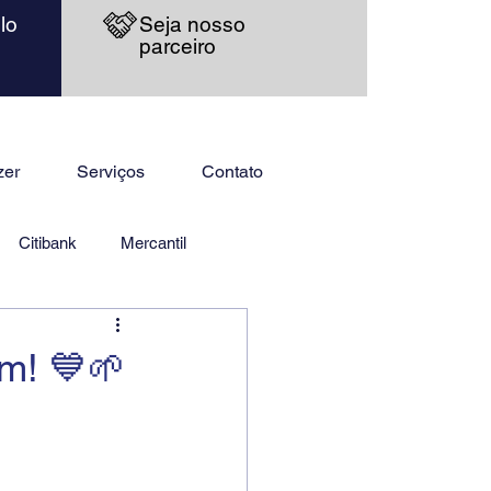
lo
Seja nosso
parceiro
zer
Serviços
Contato
Citibank
Mercantil
m! 💙🌱