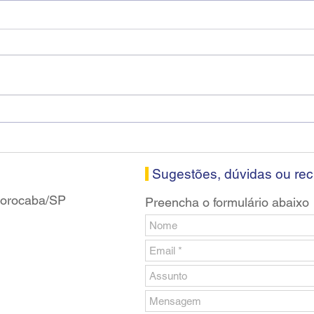
Fenaban encerra sexta
Cons
rodada sem apresentar
Soro
proposta econômica aos
nesta
bancários
Sugestões, dúvidas ou re
 Sorocaba/SP
Preencha o formulário abaixo