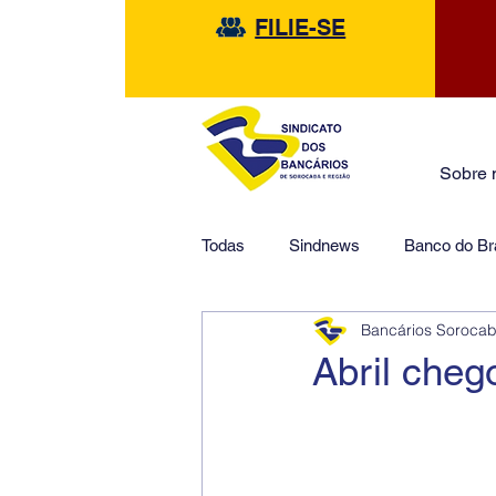
FILIE-SE
Sobre 
Todas
Sindnews
Banco do Bra
Bancários Soroca
Safra
HSBC
Financeir
Abril cheg