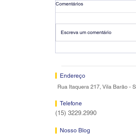
Comentários
Escreva um comentário
Ricardo dos Santos Filho
assume a presidência do
Sindicato dos Bancários de
Sorocaba
Endereço
Rua Itaquera 217, Vila Barão -
Telefone
(15) 3229.2990
Nosso Blog