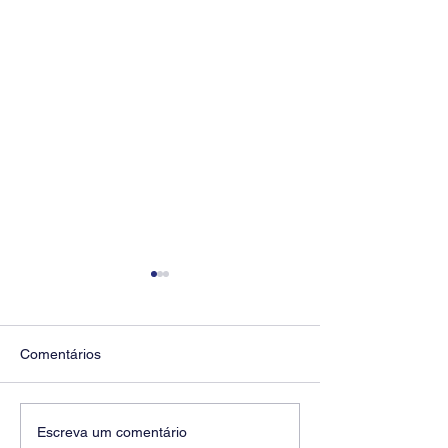
Comentários
Diretores do SEEB
Fenaban encerra
Escreva um comentário