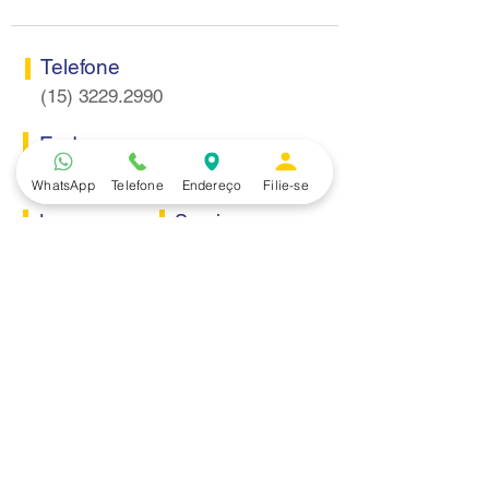
Telefone
(15) 3229.2990
Endereço
Rua Itaquera 217, Vila Barão - Sorocaba/SP
WhatsApp
Telefone
Endereço
Filie-se
Lazer
Serviços
Piscina
Cooperativa de Crédito
Academia
Curso CPA
Camping
Curso C-PRO R
Salão de Festas
Departamento Jurídico
Espaço Gourmet
Ginásio de Esportes
Convênios
Casa e Acabamento