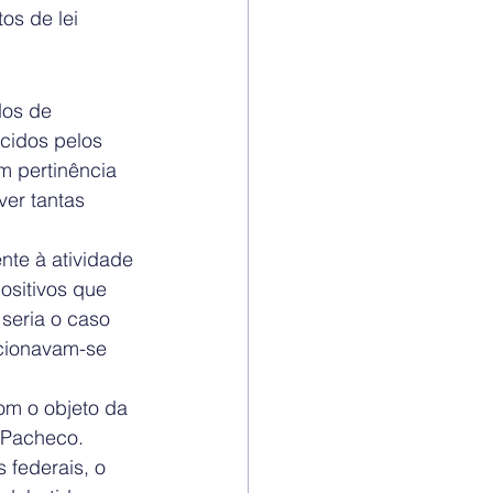
os de lei 
dos de 
cidos pelos 
 pertinência 
ver tantas 
te à atividade 
ositivos que 
seria o caso 
cionavam-se 
om o objeto da 
 Pacheco.
federais, o 