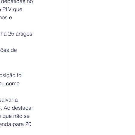
 debatidas no 
o PLV que 
mos e 
ha 25 artigos 
ções de 
sição foi 
cou como 
alvar a 
. Ao destacar 
e que não se 
renda para 20 