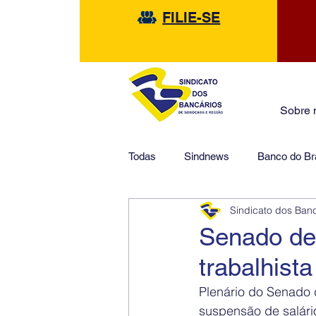
FILIE-SE
Sobre 
Todas
Sindnews
Banco do Bra
Sindicato dos Ban
Safra
HSBC
Financeir
Senado de
trabalhista
Plenário do Senado 
suspensão de salári