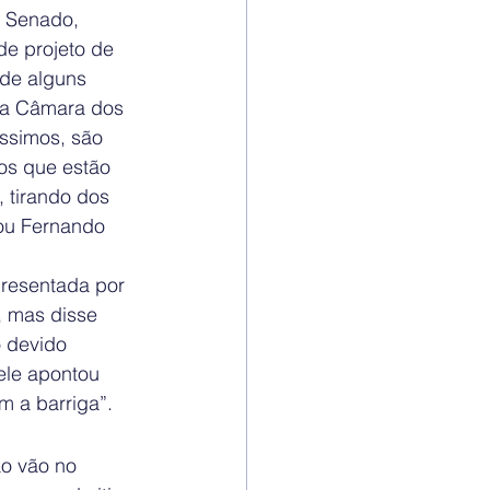
 Senado, 
de projeto de 
de alguns 
ela Câmara dos 
ssimos, são 
os que estão 
tirando dos 
mou Fernando 
resentada por 
, mas disse 
 devido 
ele apontou 
 a barriga”.
o vão no 