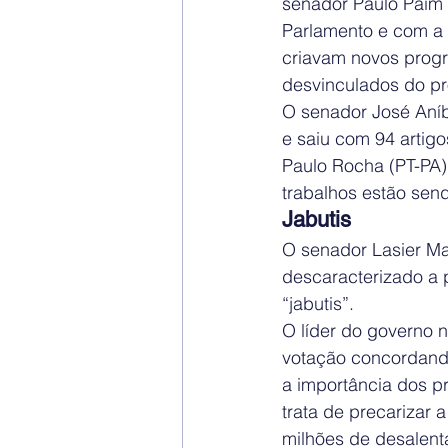
senador Paulo Paim 
Parlamento e com a 
criavam novos prog
desvinculados do p
O senador José Aníba
e saiu com 94 artig
Paulo Rocha (PT-PA)
trabalhos estão sen
Jabutis
O senador Lasier Mar
descaracterizado a p
“jabutis”.
O líder do governo 
votação concordando
a importância dos p
trata de precarizar 
milhões de desalent