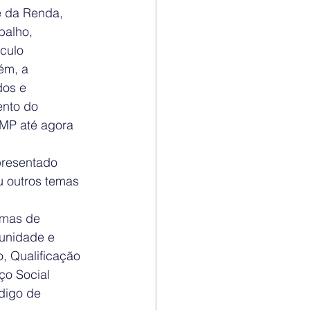
e da Renda, 
balho, 
culo 
ém, a 
dos e 
nto do 
 MP até agora 
presentado 
u outros temas 
amas de 
unidade e 
, Qualificação 
ço Social 
digo de 