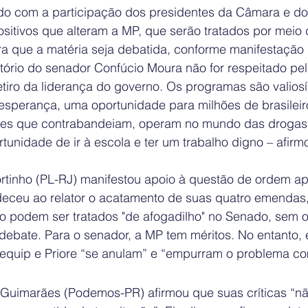
o com a participação dos presidentes da Câmara e do
ositivos que alteram a MP, que serão tratados por meio 
ra que a matéria seja debatida, conforme manifestação 
atório do senador Confúcio Moura não for respeitado p
tiro da liderança do governo. Os programas são valiosí
 esperança, uma oportunidade para milhões de brasileir
les que contrabandeiam, operam no mundo das drogas, 
tunidade de ir à escola e ter um trabalho digno – afir
rtinho (PL-RJ) manifestou apoio à questão de ordem ap
deceu ao relator o acatamento de suas quatro emendas
o podem ser tratados "de afogadilho" no Senado, sem o
ebate. Para o senador, a MP tem méritos. No entanto, 
quip e Priore “se anulam” e “empurram o problema com
 Guimarães (Podemos-PR) afirmou que suas críticas “nã