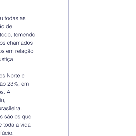
u todas as 
ão de 
 todo, temendo 
m os chamados 
os em relação 
stiça 
es Norte e 
são 23%, em 
s. A 
u, 
asileira. 
ns são os que 
e toda a vida 
fúcio.