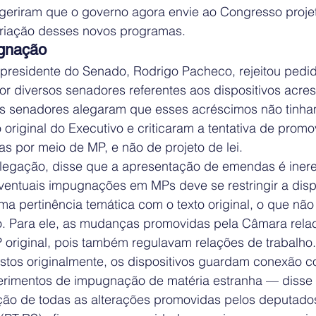
geriram que o governo agora envie ao Congresso projet
 criação desses novos programas.
gnação
 presidente do Senado, Rodrigo Pacheco, rejeitou pedi
r diversos senadores referentes aos dispositivos acres
 senadores alegaram que esses acréscimos não tinham
 original do Executivo e criticaram a tentativa de promo
s por meio de MP, e não de projeto de lei.
alegação, disse que a apresentação de emendas é ineren
ventuais impugnações em MPs deve se restringir a disp
 pertinência temática com o texto original, o que não 
. Para ele, as mudanças promovidas pela Câmara rela
 original, pois também regulavam relações de trabalho.
tos originalmente, os dispositivos guardam conexão c
uerimentos de impugnação de matéria estranha — disse
ão de todas as alterações promovidas pelos deputados 