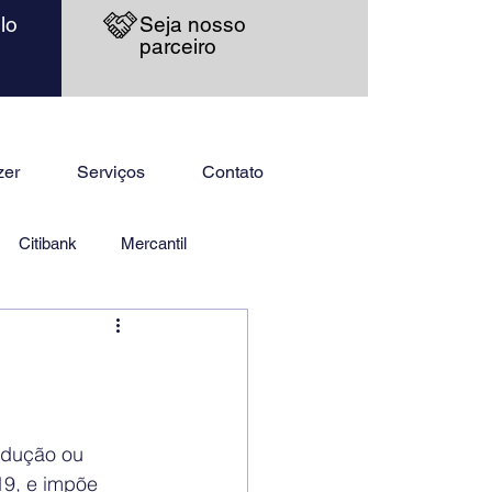
lo
Seja nosso
parceiro
zer
Serviços
Contato
Citibank
Mercantil
edução ou 
19, e impõe 