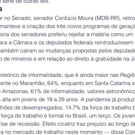
série de outras leis.
s
tor no Senado, senador Confúcio Moura (MDB-RR), retiro
 manteve a criação dos três novos programas de geraç
ria dos senadores preferiu rejeitar a matéria como um
ara a Câmara e os deputados federais reintroduzisse
, também caíram as mudanças propostas pelos deputad
o de mineiros e em relação ao direito à gratuidade na Ju
histórico de informalidade, que é ainda maior nas Regiõ
mente no Maranhão, 64%, enquanto em Santa Catarina 
 Amazonas, 61% de informalidade, valores astronômico
 alta em jovens de 18 a 29 anos. A pandemia já produzi
ilhões de desempregados, 14,7% da força de trabalho br
orça de trabalho é formal no Brasil, um terço. Os jove
se de recessão. Efeito cicatriz traz prejuízo ao longo d
ra no mercado de trabalho neste momento — disse Con