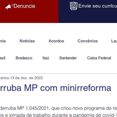
Denuncie
Envie seu currícu
nós
Notícias
Acordos
Convênios
La
sil
Bradesco
Itaú
Santander
Caixa Federal
cários
13 de dez. de 2022
as
Jurídico
rruba MP com minirreforma
derruba MP 1.045/2021, que criou novo programa de r
os e jornada de trabalho durante a pandemia de covid-