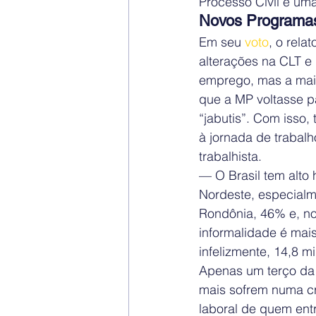
Processo Civil e uma 
Novos Programa
Em seu 
voto
, o rela
alterações na CLT e
emprego, mas a maio
que a MP voltasse p
“jabutis”. Com isso
à jornada de trabalh
trabalhista.
— O Brasil tem alto 
Nordeste, especial
Rondônia, 46% e, no
informalidade é mais
infelizmente, 14,8 m
Apenas um terço da f
mais sofrem numa cri
laboral de quem ent