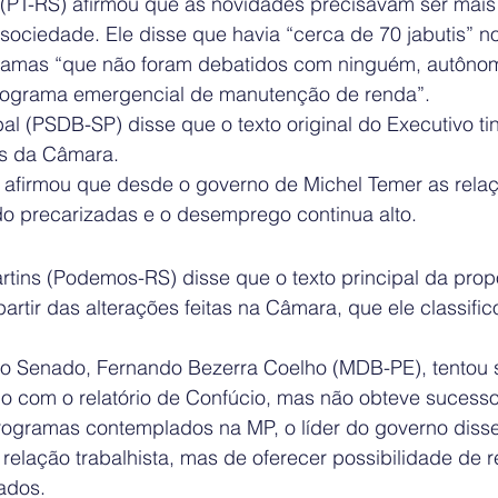
(PT-RS) afirmou que as novidades precisavam ser mais
sociedade. Ele disse que havia “cerca de 70 jabutis” n
ramas “que não foram debatidos com ninguém, autôno
rograma emergencial de manutenção de renda”.
l (PSDB-SP) disse que o texto original do Executivo tin
os da Câmara.
 afirmou que desde o governo de Michel Temer as rela
do precarizadas e o desemprego continua alto.
tins (Podemos-RS) disse que o texto principal da propo
artir das alterações feitas na Câmara, que ele classifi
no Senado, Fernando Bezerra Coelho (MDB-PE), tentou s
 com o relatório de Confúcio, mas não obteve sucesso
rogramas contemplados na MP, o líder do governo diss
a relação trabalhista, mas de oferecer possibilidade de 
ados.