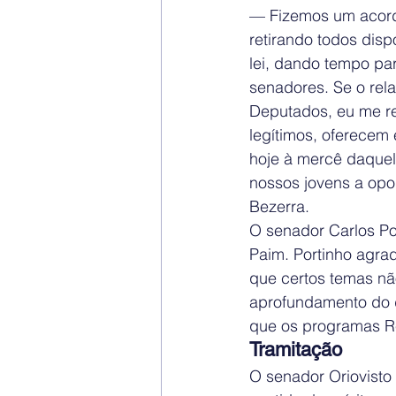
— Fizemos um acord
retirando todos disp
lei, dando tempo pa
senadores. Se o rel
Deputados, eu me re
legítimos, oferecem
hoje à mercê daque
nossos jovens a opor
Bezerra.
O senador Carlos Po
Paim. Portinho agra
que certos temas nã
aprofundamento do d
que os programas Re
Tramitação
O senador Oriovisto