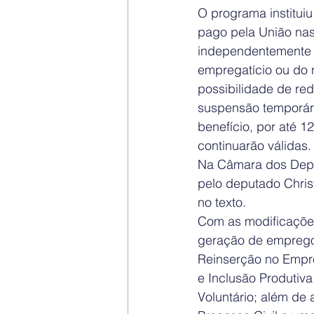
O programa institui
pago pela União nas
independentemente d
empregatício ou do 
possibilidade de re
suspensão temporári
benefício, por até 
continuarão válidas.
Na Câmara dos Depu
pelo deputado Chris
no texto.
Com as modificações
geração de emprego 
Reinserção no Empre
e Inclusão Produtiv
Voluntário; além de 