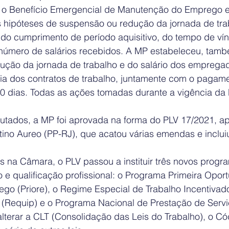
u o Benefício Emergencial de Manutenção do Emprego 
 hipóteses de suspensão ou redução da jornada de tra
o cumprimento de período aquisitivo, do tempo de vín
número de salários recebidos. A MP estabeleceu, tamb
dução da jornada de trabalho e do salário dos emprega
a dos contratos de trabalho, juntamente com o pagame
120 dias. Todas as ações tomadas durante a vigência da
tados, a MP foi aprovada na forma do PLV 17/2021, a
tino Aureo (PP-RJ), que acatou várias emendas e inclui
 na Câmara, o PLV passou a instituir três novos progr
e qualificação profissional: o Programa Primeira Oport
go (Priore), o Regime Especial de Trabalho Incentivado
a (Requip) e o Programa Nacional de Prestação de Servi
alterar a CLT (Consolidação das Leis do Trabalho), o Có