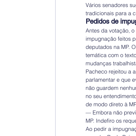
Vários senadores su
tradicionais para a
Pedidos de impu
Antes da votação, o
impugnação feitos po
deputados na MP. Os
temática com o texto
mudanças trabalhista
Pacheco rejeitou a 
parlamentar e que e
não guardem nenhuma
no seu entendimento
de modo direto à MP
— Embora não previs
MP. Indefiro os req
Ao pedir a impugnaç