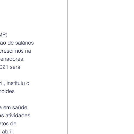
MP) 
o de salários 
créscimos na 
senadores. 
021 será 
, instituiu o 
oldes 
ia em saúde 
as atividades 
atos de 
abril.