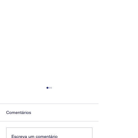
Comentários
Diretores do SEEB
Fenaban encerra
Escreva um comentário