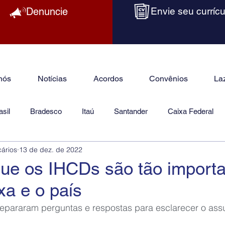
Denuncie
Envie seu currícu
nós
Notícias
Acordos
Convênios
La
sil
Bradesco
Itaú
Santander
Caixa Federal
cários
13 de dez. de 2022
as
Jurídico
que os IHCDs são tão import
xa e o país
repararam perguntas e respostas para esclarecer o assu