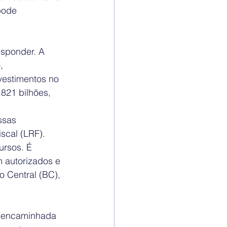
pode 
sponder. A 
, 
vestimentos no 
821 bilhões, 
ssas 
cal (LRF). 
rsos. É 
 autorizados e 
o Central (BC), 
á encaminhada 