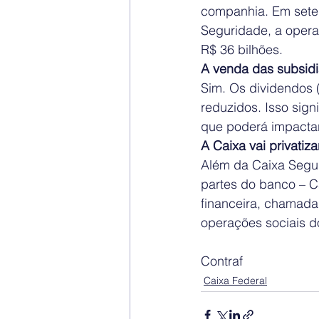
companhia. Em setem
Seguridade, a opera
R$ 36 bilhões.  
A venda das subsidiá
Sim. Os dividendos 
reduzidos. Isso sign
que poderá impactar 
A Caixa vai privatiz
Além da Caixa Segur
partes do banco – Ca
financeira, chamada
operações sociais do
Contraf
Caixa Federal