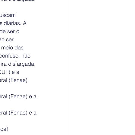
buscam 
idiárias. A 
de ser o 
o ser 
r meio das 
confuso, não 
ra disfarçada. 
UT) e a 
al (Fenae) 
al (Fenae) e a 
al (Fenae) e a 
ica!