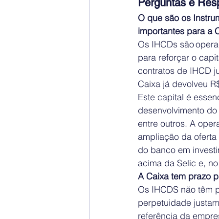
Perguntas e Res
O que são os Instru
importantes para a C
Os IHCDs são operaç
para reforçar o capit
contratos de IHCD ju
Caixa já devolveu R$
Este capital é essen
desenvolvimento do 
entre outros. A oper
ampliação da oferta
do banco em investi
acima da Selic e, n
A Caixa tem prazo p
Os IHCDS não têm pr
perpetuidade justa
referência da empres