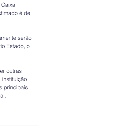
 Caixa 
stimado é de 
amente serão 
io Estado, o 
r outras 
instituição 
 principais 
l.  