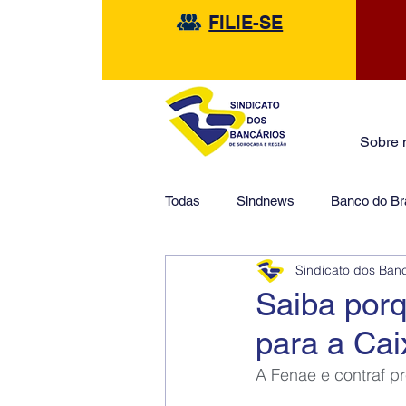
FILIE-SE
Sobre 
Todas
Sindnews
Banco do Bra
Sindicato dos Ban
Safra
HSBC
Financeir
Saiba por
para a Cai
A Fenae e contraf p