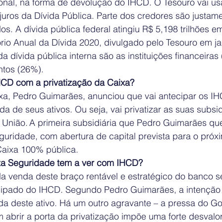
onal, na forma de devolução do IHCD. O Tesouro vai usa
juros da Dívida Pública. Parte dos credores são justam
os. A dívida pública federal atingiu R$ 5,198 trilhões em
io Anual da Dívida 2020, divulgado pelo Tesouro em jan
a dívida pública interna são as instituições financeiras
tos (26%).  
HCD com a privatização da Caixa?  
xa, Pedro Guimarães, anunciou que vai antecipar os I
a de seus ativos. Ou seja, vai privatizar as suas subsid
à União. A primeira subsidiária que Pedro Guimarães qu
eguridade, com abertura de capital prevista para o próx
Caixa 100% pública.  
a Seguridade tem a ver com IHCD?  
da venda deste braço rentável e estratégico do banco s
ipado do IHCD. Segundo Pedro Guimarães, a intenção 
da deste ativo. Há um outro agravante – a pressa do Go
 abrir a porta da privatização impõe uma forte desvalo