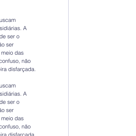
buscam 
idiárias. A 
de ser o 
o ser 
r meio das 
confuso, não 
ra disfarçada. 
buscam 
idiárias. A 
de ser o 
o ser 
r meio das 
confuso, não 
ra disfarçada. 