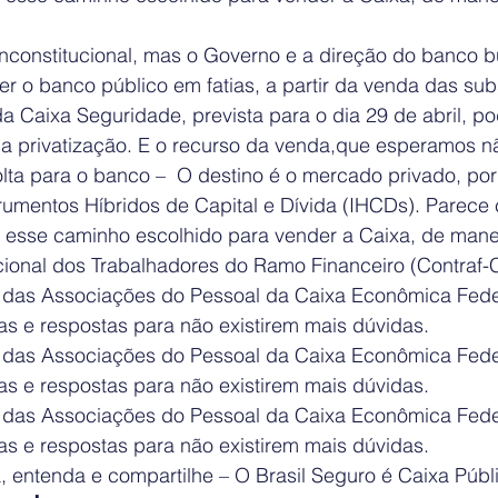
 inconstitucional, mas o Governo e a direção do banco 
 o banco público em fatias, a partir da venda das subs
da Caixa Seguridade, prevista para o dia 29 de abril, po
 a privatização. E o recurso da venda,que esperamos nã
lta para o banco –  O destino é o mercado privado, po
rumentos Híbridos de Capital e Dívida (IHCDs). Parece 
 esse caminho escolhido para vender a Caixa, de manei
onal dos Trabalhadores do Ramo Financeiro (Contraf-C
 das Associações do Pessoal da Caixa Econômica Feder
s e respostas para não existirem mais dúvidas.
das Associações do Pessoal da Caixa Econômica Feder
s e respostas para não existirem mais dúvidas.
das Associações do Pessoal da Caixa Econômica Feder
s e respostas para não existirem mais dúvidas.
ia, entenda e compartilhe – O Brasil Seguro é Caixa Públ