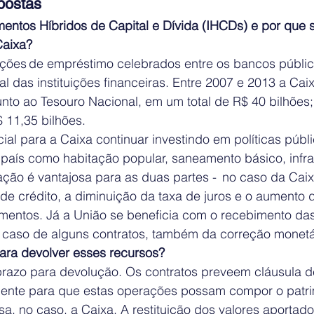
postas
mentos Híbridos de Capital e Dívida (IHCDs) e por que 
aixa?  
ões de empréstimo celebrados entre os bancos públic
al das instituições financeiras. Entre 2007 e 2013 a Caix
nto ao Tesouro Nacional, em um total de R$ 40 bilhões;
 11,35 bilhões.  
cial para a Caixa continuar investindo em políticas públ
país como habitação popular, saneamento básico, infrae
ação é vantajosa para as duas partes -  no caso da Caixa
 de crédito, a diminuição da taxa de juros e o aumento
mentos. Já a União se beneficia com o recebimento das 
o caso de alguns contratos, também da correção monetár
ara devolver esses recursos?  
azo para devolução. Os contratos preveem cláusula d
mente para que estas operações possam compor o patri
a, no caso, a Caixa. A restituição dos valores aportados 