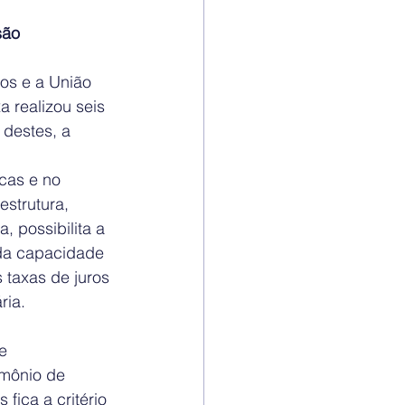
são 
os e a União 
a realizou seis 
 destes, a 
icas e no 
strutura, 
, possibilita a 
 da capacidade 
taxas de juros 
ia.  
e 
mônio de 
fica a critério 