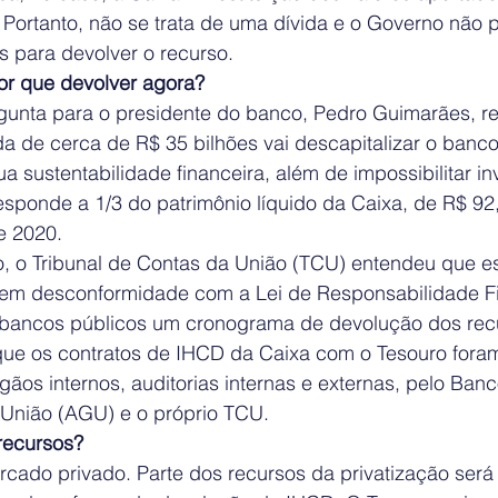
Portanto, não se trata de uma dívida e o Governo não 
 para devolver o recurso.  
or que devolver agora?  
unta para o presidente do banco, Pedro Guimarães, re
a de cerca de R$ 35 bilhões vai descapitalizar o banco
sustentabilidade financeira, além de impossibilitar in
responde a 1/3 do patrimônio líquido da Caixa, de R$ 92,
 2020.  
o, o Tribunal de Contas da União (TCU) entendeu que e
em desconformidade com a Lei de Responsabilidade Fis
s bancos públicos um cronograma de devolução dos recu
que os contratos de IHCD da Caixa com o Tesouro foram
rgãos internos, auditorias internas e externas, pelo Banc
União (AGU) e o próprio TCU.  
ecursos?  
cado privado. Parte dos recursos da privatização ser