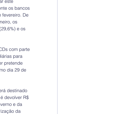
r este 
ente os bancos 
 fevereiro. De 
eiro, os 
 (29,6%) e os 
HCDs com parte 
iárias para 
er pretende 
imo dia 29 de 
erá destinado 
é devolver R$ 
verno e da 
rização da 