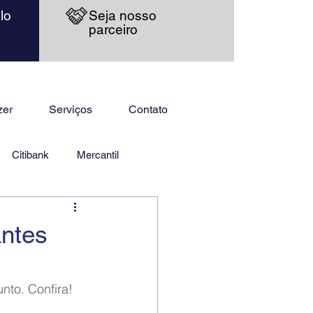
lo
Seja nosso
parceiro
zer
Serviços
Contato
Citibank
Mercantil
antes
nto. Confira!