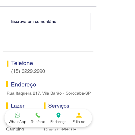
Diretores do SEEB
Fenaban encerra
Escreva um comentário
Sorocaba visitam agência
rodada sem apre
Centro do Santander em
proposta econôm
Sorocaba
bancários
Telefone
(15) 3229.2990
Endereço
Rua Itaquera 217, Vila Barão - Sorocaba/SP
Lazer
Serviços
Piscina
Cooperativa de Crédito
WhatsApp
Telefone
Endereço
Filie-se
Academia
Curso CPA
Camping
Curso C-PRO R