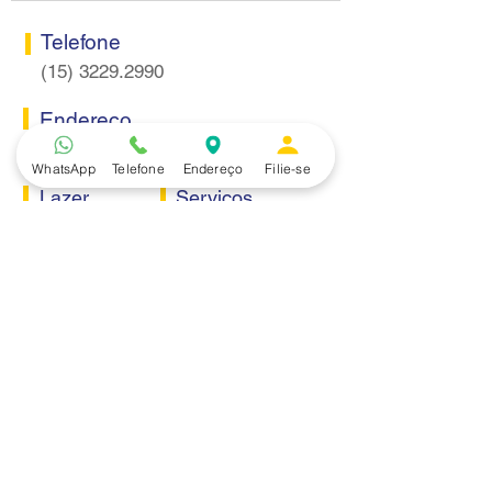
Telefone
(15) 3229.2990
Endereço
Rua Itaquera 217, Vila Barão - Sorocaba/SP
WhatsApp
Telefone
Endereço
Filie-se
Lazer
Serviços
Piscina
Cooperativa de Crédito
Academia
Curso CPA
Camping
Curso C-PRO R
Salão de Festas
Departamento Jurídico
Espaço Gourmet
Ginásio de Esportes
Convênios
Casa e Acabamento
Educação e Idioma
Saúde e Beleza