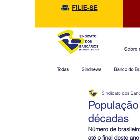
FILIE-SE
Sobre 
Todas
Sindnews
Banco do Bra
Sindicato dos Ban
Safra
HSBC
Financeir
População
décadas
Número de brasileiro
até o final deste ano