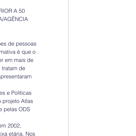
IOR A 50 
A/AGÊNCIA 
hões de pessoas 
imativa é que o 
er em mais de 
 tratam de 
apresentaram 
 e Políticas 
 projeto Atlas 
e pelas ODS 
em 2002, 
xa etária. Nos 