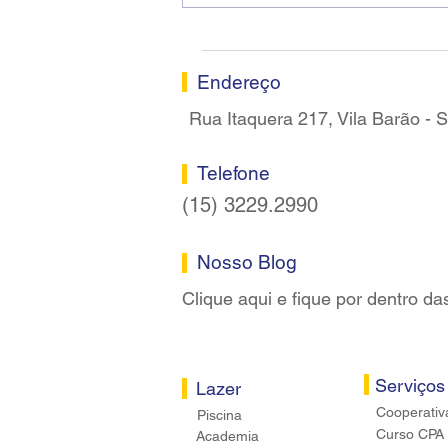
assume a presidência do
Sindicato dos Bancários de
Sorocaba
Endereço
Rua Itaquera 217, Vila Barão -
Telefone
(15) 3229.2990
Nosso Blog
Clique aqui e fique por dentro da
Serviços
Lazer
Cooperativ
Piscina
Curso CPA
Academia