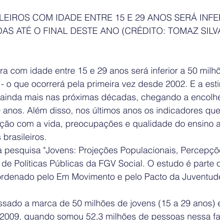
EIROS COM IDADE ENTRE 15 E 29 ANOS SERÁ INFER
AS ATÉ O FINAL DESTE ANO (CRÉDITO: TOMAZ SILV
ra com idade entre 15 e 29 anos será inferior a 50 mil
o - o que ocorrerá pela primeira vez desde 2002. E a est
 ainda mais nas próximas décadas, chegando a encolh
 anos. Além disso, nos últimos anos os indicadores que
ação com a vida, preocupações e qualidade do ensino 
 brasileiros.
 pesquisa "Jovens: Projeções Populacionais, Percepções
 de Políticas Públicas da FGV Social. O estudo é parte o
ordenado pelo Em Movimento e pelo Pacto da Juventud
assado a marca de 50 milhões de jovens (15 a 29 anos) 
 2009, quando somou 52,3 milhões de pessoas nessa fai