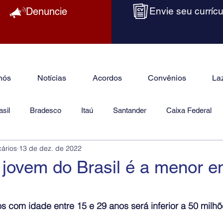
Denuncie
Envie seu currícu
nós
Notícias
Acordos
Convênios
La
sil
Bradesco
Itaú
Santander
Caixa Federal
cários
13 de dez. de 2022
as
Jurídico
 jovem do Brasil é a menor 
s com idade entre 15 e 29 anos será inferior a 50 milh