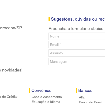
visitam agência Centro do
roda
Santander em Sorocaba
prop
banc
Sugestões, dúvidas ou re
 Sorocaba/SP
Preencha o formulário abaixo
s novidades!
Convênios
Bancos
a de Crédito
Casa e Acabamento
Alfa
Educação e Idioma
Banco do Brasil