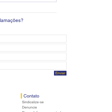
da sem apresentar
osta econômica aos
ários
clamações?
Enviar
Contato
Sindicalize-se
Denuncie