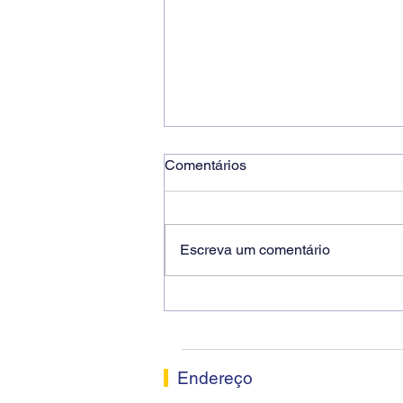
Comentários
Escreva um comentário
Ricardo dos Santos Filho
assume a presidência do
Sindicato dos Bancários de
Sorocaba
Endereço