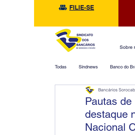
FILIE-SE
Sobre 
Todas
Sindnews
Banco do Bra
Bancários Soroca
Safra
HSBC
Financeir
Pautas de 
destaque 
Nacional