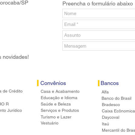
 Sorocaba/SP
Preencha o formulário abaixo
s novidades!
Convênios
Bancos
a de Crédito
Casa e Acabamento
Alfa
Educação e Idioma
Banco do Brasil
RO R
Saúde e Beleza
Bradesco
to Jurídico
Serviços e Produtos
Caixa Ecônomica
Turismo e Lazer
Daycoval
Vestuário
Itaú
Mercantil do Bras