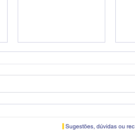
Diretores do SEEB Sorocaba
Fena
visitam agência Centro do
roda
Santander em Sorocaba
prop
banc
Sugestões, dúvidas ou re