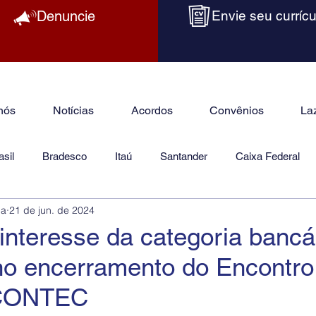
Denuncie
Envie seu currícu
nós
Notícias
Acordos
Convênios
La
sil
Bradesco
Itaú
Santander
Caixa Federal
ba
21 de jun. de 2024
as
Jurídico
interesse da categoria bancá
no encerramento do Encontro
 CONTEC