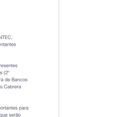
ONTEC, 
ntantes 
resentes 
s (2º 
ora de Bancos 
os Cabrera 
ortantes para 
 que serão 