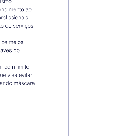
ismo 
tendimento ao 
ofissionais. 
o de serviços 
 os meios 
ravés do 
, com limite 
e visa evitar 
izando máscara 