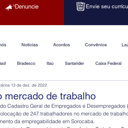
Denuncie
Envie seu currícu
nós
Notícias
Acordos
Convênios
La
sil
Bradesco
Itaú
Santander
Caixa Federal
cários
13 de dez. de 2022
as
Jurídico
o mercado de trabalho
vo do Cadastro Geral de Empregados e Desempregados
olocação de 247 trabalhadores no mercado de trabalho,
mento da empregabilidade em Sorocaba.