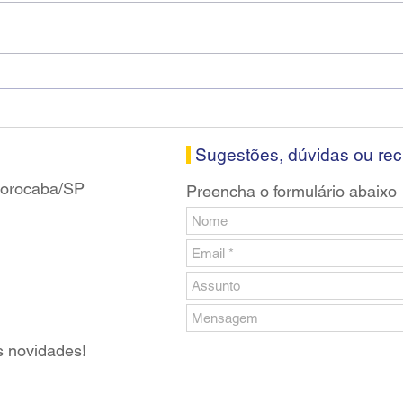
Diretores do SEEB Sorocaba
Fena
visitam agência Centro do
roda
Santander em Sorocaba
prop
banc
Sugestões, dúvidas ou re
 Sorocaba/SP
Preencha o formulário abaixo
s novidades!