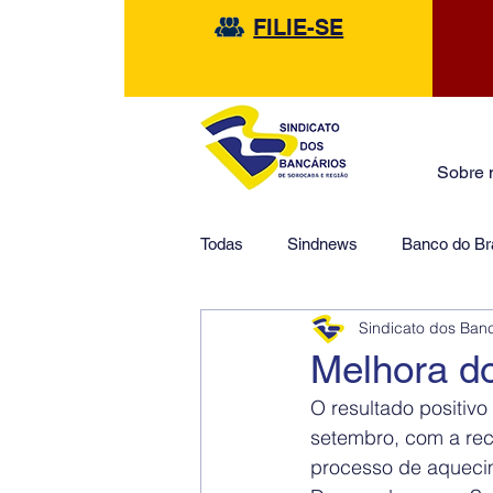
FILIE-SE
Sobre 
Todas
Sindnews
Banco do Bra
Sindicato dos Ban
Safra
HSBC
Financeir
Melhora d
O resultado positi
setembro, com a rec
processo de aqueci