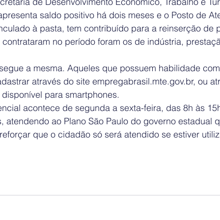
retaria de Desenvolvimento Econômico, Trabalho e Tur
 apresenta saldo positivo há dois meses e o Posto de A
inculado à pasta, tem contribuído para a reinserção de pr
contrataram no período foram os de indústria, prestaçã
t segue a mesma. Aqueles que possuem habilidade com
dastrar através do site empregabrasil.mte.gov.br, ou at
l, disponível para smartphones.
ncial acontece de segunda a sexta-feira, das 8h às 15h
s, atendendo ao Plano São Paulo do governo estadual qu
eforçar que o cidadão só será atendido se estiver util