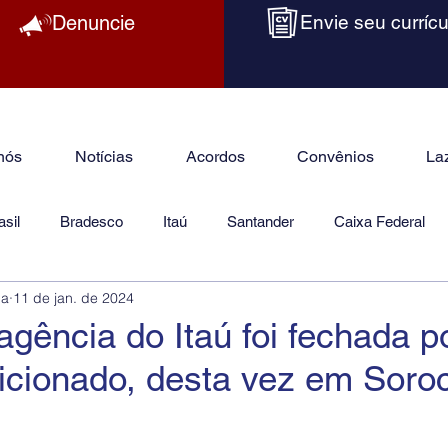
Denuncie
Envie seu currícu
nós
Notícias
Acordos
Convênios
La
sil
Bradesco
Itaú
Santander
Caixa Federal
ba
11 de jan. de 2024
as
Jurídico
gência do Itaú foi fechada po
icionado, desta vez em Soro