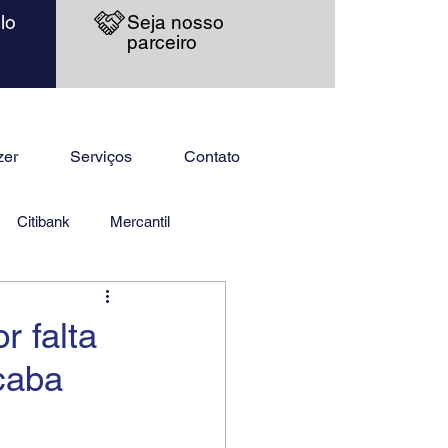
lo
Seja nosso
parceiro
zer
Serviços
Contato
Citibank
Mercantil
r falta
caba