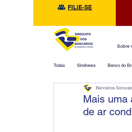
FILIE-SE
Sobre 
Todas
Sindnews
Banco do Bra
Bancários Soroca
Safra
HSBC
Financeir
Mais uma a
de ar cond