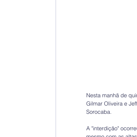
Nesta manhã de quint
Gilmar Oliveira e Je
Sorocaba. 
A "interdição" ocorr
mesmo com as altas 