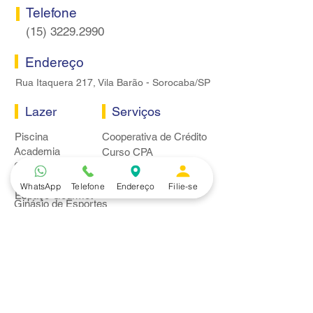
Telefone
(15) 3229.2990
Endereço
Rua Itaquera 217, Vila Barão - Sorocaba/SP
Lazer
Serviços
Piscina
Cooperativa de Crédito
Academia
Curso CPA
Camping
Curso C-PRO R
Salão de Festas
Departamento Jurídico
WhatsApp
Telefone
Endereço
Filie-se
Espaço Gourmet
Ginásio de Esportes
Convênios
Casa e Acabamento
Educação e Idioma
Saúde e Beleza
Serviços e Produtos