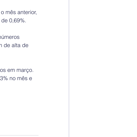
 mês anterior, 
i de 0,69%.
números 
 de alta de 
ços em março. 
,43% no mês e 