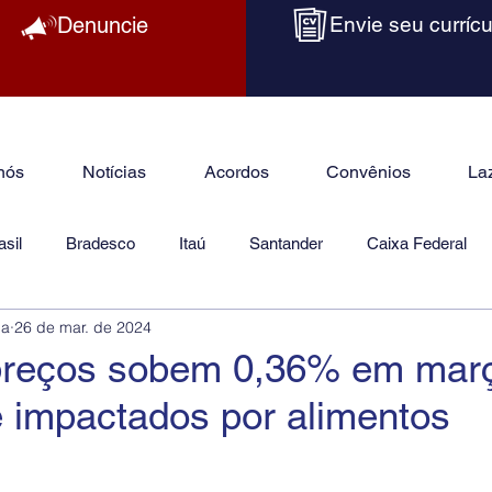
Denuncie
Envie seu currícu
nós
Notícias
Acordos
Convênios
La
sil
Bradesco
Itaú
Santander
Caixa Federal
ba
26 de mar. de 2024
as
Jurídico
preços sobem 0,36% em mar
 impactados por alimentos