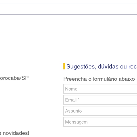
Diretores do SEEB Sorocaba
Fena
visitam agência Centro do
roda
Santander em Sorocaba
prop
banc
Sugestões, dúvidas ou re
 Sorocaba/SP
Preencha o formulário abaixo
s novidades!