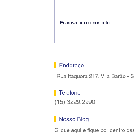
Escreva um comentário
Ricardo dos Santos Filho
assume a presidência do
Sindicato dos Bancários de
Sorocaba
Endereço
Rua Itaquera 217, Vila Barão -
Telefone
(15) 3229.2990
Nosso Blog
Clique aqui e fique por dentro da