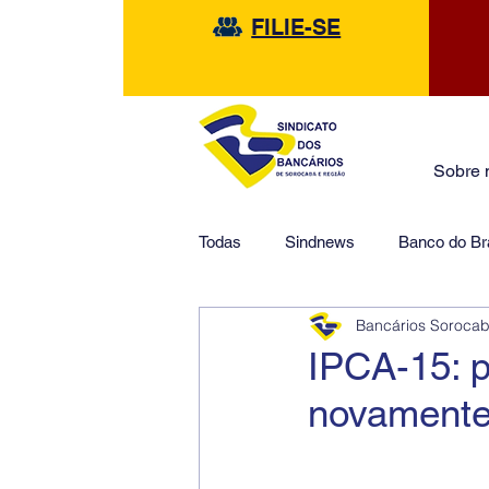
FILIE-SE
Sobre 
Todas
Sindnews
Banco do Bra
Bancários Soroca
Safra
HSBC
Financeir
IPCA-15: 
novamente