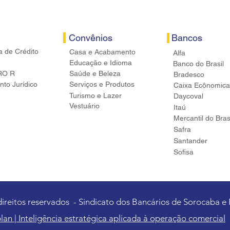
Convênios
Bancos
a de Crédito
Casa e Acabamento
Alfa
Educação e Idioma
Banco do Brasil
RO R
Saúde e Beleza
Bradesco
to Jurídico
Serviços e Produtos
Caixa Ecônomica
Turismo e Lazer
Daycoval
Vestuário
Itaú
Mercantil do Bras
Safra
Santander
Sofisa
direitos reservados - Sindicato dos Bancários de Sorocaba e
lan | Inteligência estratégica aplicada à operação comercial