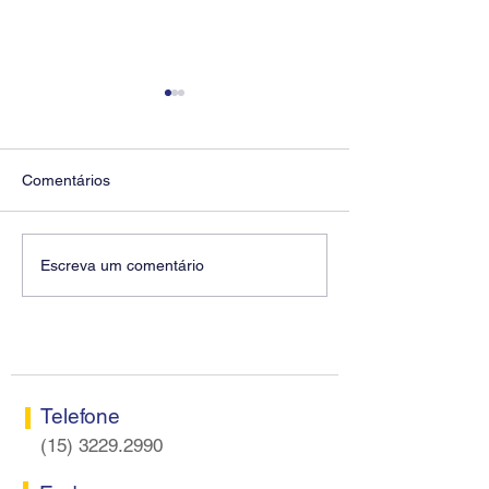
Comentários
Fenaban encerra sexta
Conselho Fisca
Escreva um comentário
rodada sem apresentar
Sorocaba realiza
proposta econômica aos
nesta terça-feira
bancários
Telefone
(15) 3229.2990