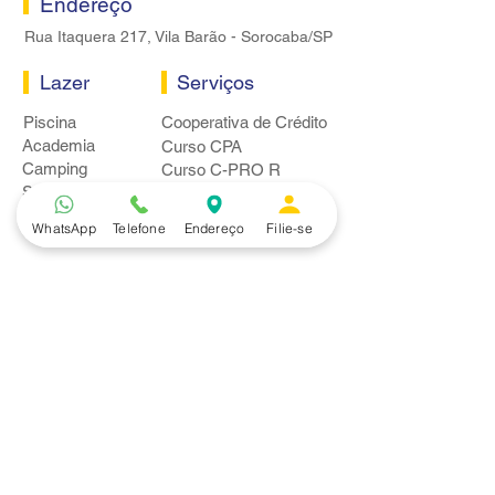
Endereço
Rua Itaquera 217, Vila Barão - Sorocaba/SP
Lazer
Serviços
Piscina
Cooperativa de Crédito
Academia
Curso CPA
Camping
Curso C-PRO R
Salão de Festas
Departamento Jurídico
Espaço Gourmet
Ginásio de Esportes
WhatsApp
Telefone
Endereço
Filie-se
Convênios
Casa e Acabamento
Educação e Idioma
Saúde e Beleza
Serviços e Produtos
Turismo e Lazer
Vestuário
Bancos