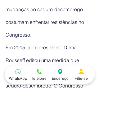
mudanças no seguro-desemprego 
costumam enfrentar resistências no 
Congresso.
Em 2015, a ex-presidente Dilma 
Rousseff editou uma medida que 
endurecia as regras de acesso ao 
WhatsApp
Telefone
Endereço
Filie-se
seguro-desemprego. O Congresso 
validou uma versão mais branda do 
texto.
Em 2019, o presidente Jair Bolsonaro 
tentou criar um programa de estímulo à 