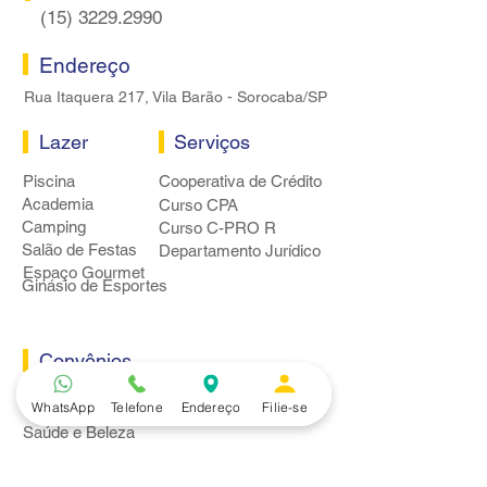
(15) 3229.2990
Endereço
Rua Itaquera 217, Vila Barão - Sorocaba/SP
Lazer
Serviços
Piscina
Cooperativa de Crédito
Academia
Curso CPA
Camping
Curso C-PRO R
Salão de Festas
Departamento Jurídico
Espaço Gourmet
Ginásio de Esportes
Convênios
Casa e Acabamento
WhatsApp
Telefone
Endereço
Filie-se
Educação e Idioma
Saúde e Beleza
Serviços e Produtos
Turismo e Lazer